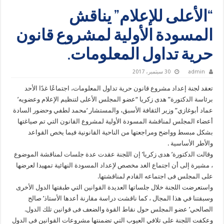
“الأعلى للإعلام” يناقش
المسودة الأولية لمشروع قانون
حرية تداول المعلومات.
admin
30 سبتمبر، 2017
تعقد لجنة إعداد مشروع قانون حرية تداول المعلومات، اجتماعًا غدًا الأحد
برئاسة الدكتورة” هدى زكريا “عضو المجلس الأعلى لتنظيم الإعلام وعضويه’
عماد أبوغازي” وزير الثقافة الأسبق، والمستشار ‘محمد لطفي وحضور السادة
أعضاء المجلس لمناقشة المسودة الأولية لمشروع القانون التي تم صياغتها
بشكل مبسط وواضح ومراجعتها من الناحية القانونية فيما يخص القواعد
والأطر الأساسية .
وقالت الدكتورة’ هدى زكريا’ إن اللجنة عقدت عدة جلسات لمناقشة الموضوع
، مشيرة إلى أن اجتماع الغد مخصص لإعداد المسودة النهائية تمهيدا لعرضها
على المجلس فى اجتماعه القادم لمناقشتها.
واستعرضت اللجنة خلال جلساتها العديدة القوانين التي طبقتها الدول الأخرى
وسبقتنا في هذا المجال ، كما ناقشت دراسة مقارنة أعدها الأستاذ’ صالح
الصالحي’ عضو المجلس حول نقاط القوة والضعف فى قوانين تلك الدول.
وعكفت اللجنة على تلافي العيوب التي تضمنتها مشروعات القوانين فى الدول