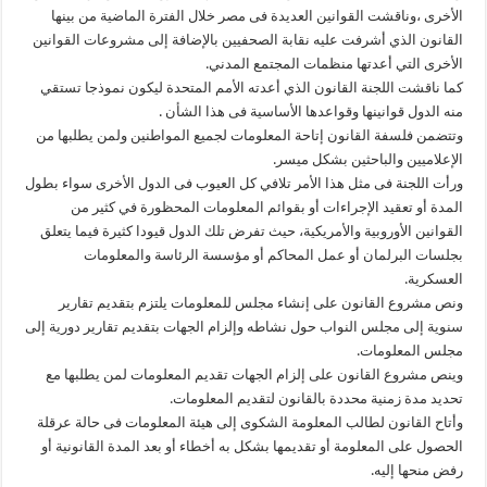
الأخرى ،وناقشت القوانين العديدة فى مصر خلال الفترة الماضية من بينها
القانون الذي أشرفت عليه نقابة الصحفيين بالإضافة إلى مشروعات القوانين
الأخرى التي أعدتها منظمات المجتمع المدني.
كما ناقشت اللجنة القانون الذي أعدته الأمم المتحدة ليكون نموذجا تستقي
منه الدول قوانينها وقواعدها الأساسية فى هذا الشأن .
وتتضمن فلسفة القانون إتاحة المعلومات لجميع المواطنين ولمن يطلبها من
الإعلاميين والباحثين بشكل ميسر.
ورأت اللجنة فى مثل هذا الأمر تلافي كل العيوب فى الدول الأخرى سواء بطول
المدة أو تعقيد الإجراءات أو بقوائم المعلومات المحظورة في كثير من
القوانين الأوروبية والأمريكية، حيث تفرض تلك الدول قيودا كثيرة فيما يتعلق
بجلسات البرلمان أو عمل المحاكم أو مؤسسة الرئاسة والمعلومات
العسكرية.
ونص مشروع القانون على إنشاء مجلس للمعلومات يلتزم بتقديم تقارير
سنوية إلى مجلس النواب حول نشاطه وإلزام الجهات بتقديم تقارير دورية إلى
مجلس المعلومات.
وينص مشروع القانون على إلزام الجهات تقديم المعلومات لمن يطلبها مع
تحديد مدة زمنية محددة بالقانون لتقديم المعلومات.
وأتاح القانون لطالب المعلومة الشكوى إلى هيئة المعلومات فى حالة عرقلة
الحصول على المعلومة أو تقديمها بشكل به أخطاء أو بعد المدة القانونية أو
رفض منحها إليه.