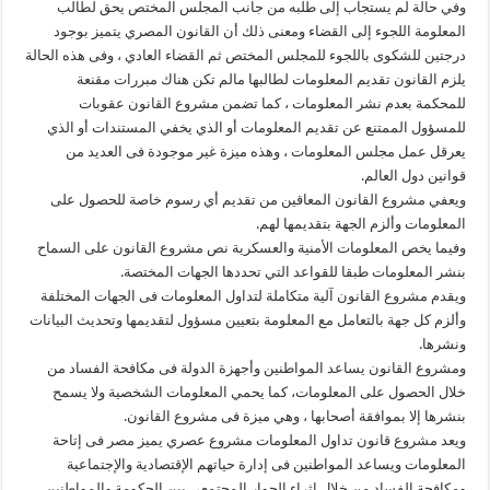
وفي حالة لم يستجاب إلى طلبه من جانب المجلس المختص يحق لطالب
المعلومة اللجوء إلى القضاء ومعنى ذلك أن القانون المصري يتميز بوجود
درجتين للشكوى باللجوء للمجلس المختص ثم القضاء العادي ، وفى هذه الحالة
يلزم القانون تقديم المعلومات لطالبها مالم تكن هناك مبررات مقنعة
للمحكمة بعدم نشر المعلومات ، كما تضمن مشروع القانون عقوبات
للمسؤول الممتنع عن تقديم المعلومات أو الذي يخفي المستندات أو الذي
يعرقل عمل مجلس المعلومات ، وهذه ميزة غير موجودة فى العديد من
قوانين دول العالم.
ويعفي مشروع القانون المعاقين من تقديم أي رسوم خاصة للحصول على
المعلومات وألزم الجهة بتقديمها لهم.
وفيما يخص المعلومات الأمنية والعسكرية نص مشروع القانون على السماح
بنشر المعلومات طبقا للقواعد التي تحددها الجهات المختصة.
ويقدم مشروع القانون آلية متكاملة لتداول المعلومات فى الجهات المختلفة
وألزم كل جهة بالتعامل مع المعلومة بتعيين مسؤول لتقديمها وتحديث البيانات
ونشرها.
ومشروع القانون يساعد المواطنين وأجهزة الدولة فى مكافحة الفساد من
خلال الحصول على المعلومات، كما يحمي المعلومات الشخصية ولا يسمح
بنشرها إلا بموافقة أصحابها ، وهي ميزة فى مشروع القانون.
ويعد مشروع قانون تداول المعلومات مشروع عصري يميز مصر فى إتاحة
المعلومات ويساعد المواطنين فى إدارة حياتهم الإقتصادية والإجتماعية
ومكافحة الفساد من خلال إثراء الحوار المجتمعي بين الحكومة والمواطنين