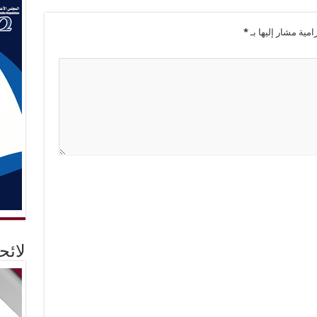
امية مشار إليها بـ
*
لائ