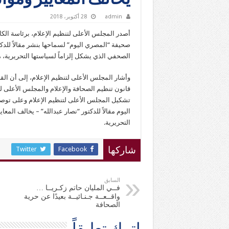
يخالف المعايير وموا
admin
28 أكتوبر، 2018
أصدر المجلس الأعلى لتنظيم الإعلام، برئاسة الكا
صحيفة “المصري اليوم” لسماحها بنشر مقالاً للدكتو
الصحفي الذي يشكل إلزاماً لسياستها التحريرية، 
اليوم مقالاً للدكتور “نصار عبدالله” – يخالف المع
التحريرية.
Twitter
Facebook
شاركها
السابق
فــي المليان حاتم زكـريــا …
واقــعــة جـنـائيــة بعيدًا عن حرية
الصحافة