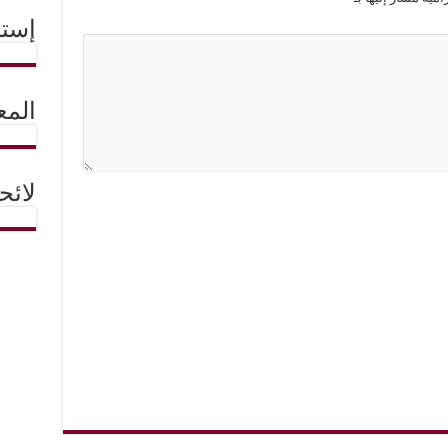
إستم
المع
لائ