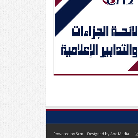
Powered by
Scm
| Designed by
Abc Media