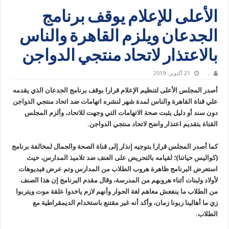
الأعلى للإعلام يوقف برنامج
الجدعان ويلزم القاهرة والناس
بالاعتذار لاتحاد منتجي الدواجن
.
21 أكتوبر، 2019
أصدر المجلس الأعلى لتنظيم الإعلام قرارا بوقف برنامج الجدعان الذي يقدمه
علي قناة القاهرة والناس لمدة شهر لنشره اتهامات ضد اتحاد منتجي الدواجن
دون سند أو دليل يثبت صحة الاتهامات التي وجهت للاتحاد، وألزم المجلس
القناة بتقديم اعتذار واضح لاتحاد منتجي الدواجن.
كما أصدر المجلس قرارا بتوجيه إنذار إلى قناة الصحة والجمال لمخالفة برنامج
(كواليس حياتنا)؛ لقيامه بالتحريض على العنف ضد تلاميذ المدارس، حيث
استعرض البرنامج ظاهرة هروب الطلاب من المدارس وتم عرض فيديوهات
لأولاد ولبنات أثناء هروبهم من المدرسة، وقال مقدم البرنامج إن هذا الصنف
من الطلاب ما ينفعش معاهم لغة الحوار وأنهم لازم ياخدوا علقة موت ويتربوا
زي ما أهالينا ربونا زمان، وأكد أنه غير مقتنع باستخدام الديمقراطية مع
الطلاب.