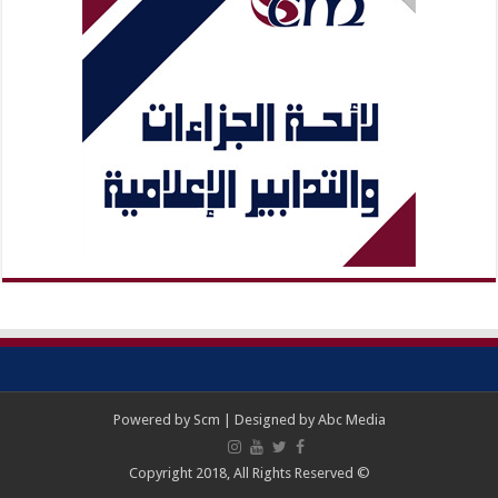
Powered by
Scm
| Designed by
Abc Media
© Copyright 2018, All Rights Reserved