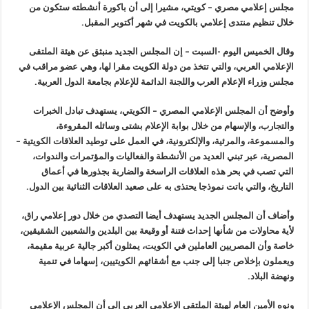
مجلس إعلامي مصري – كويتي، مشيرا إلى أن باكورة أنشطته ستكون من
خلال تنظيم منتدى إعلامي بالكويت في شهر أكتوبر المقبل.
وقال الخميس اليوم -السبت – إن المجلس الجديد منبثق عن هيئة الملتقى
الإعلامي العربي، والتي تتخذ من دولة الكويت مقرا لها، وهي عضو مراقب في
مجلس وزراء الإعلام العرب واللجنة الدائمة للإعلام بجامعة الدول العربية.
وأوضح أن المجلس الإعلامي المصري – الكويتي، يستهدف تبادل الخبرات
والتجارب، والإسهام من خلال بوابة الإعلام بشتى وسائله المقروءة،
والمسموعة، والمرئية، والإلكترونية، في العمل على توطيد العلاقات الكويتية –
المصرية، عبر تبني العديد من الأنشطة والفعاليات والمؤتمرات والندوات،
التي تصب في بحر هذه العلاقات الراسخة والضاربة بجذورها في أعماق
التاريخ، والتي باتت نموذجا يحتذى به على صعيد العلاقات الثنائية بين الدول.
وأضاف أن المجلس الجديد يستهدف أيضا التصدي من خلال دور إعلامي راق،
لأية محاولات من شأنها إحداث فتنة أو وقيعة بين البلدين والشعبين الشقيقين،
خاصة وأن المصريين العاملين في الكويت، يمثلون أكبر جالية عربية مقيمة،
ويعملون بإخلاص جنبا إلى جنب مع أشقائهم الكويتيين، إسهاما في تنمية
ونهضة البلاد.
ونوه الأمين العام لهيئة الملتقى الإعلامي العربي إلى أن المجلس الإعلامي