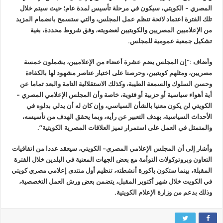
المصري – الكويتي، سيكون في مرحلة تأسيس لمدة عام؛ حيث سيتم خلال
تلك الفترة اعتماد لائحة تنظم عمل المجلس، والتي ستسمح بانضمام المزيد
من الإعلاميين المصريين والكويتيين لعضويته، وفق شروط محددة، بغية
تشكيل جمعية عمومية للمجلس.
وأضاف :”إن المجلس يضم عشرة أعضاء من الإعلاميين، يشملون خمسة
مصريين، ومثلهم كويتيين، وحرصنا على اختيار عناصر مشهود لها بالكفاءة
وحسن السلوك والسمعة الطيبة، وكذلك الاستقلالية التامة والبعد تماما عن
أية أهواء سياسية أو حزبية أو فئوية، خاصة وأن المجلس الإعلامي المصري –
الكويتي لن يكون معنيا بالشأن السياسي، وإن كان له أن يدلي بدلوه في
الأحداث السياسية، بهدف التعبير عن رأيه، وبما يحقق الهدف من تأسيسه،
والمتمثل في العمل على استمرار تميز العلاقات المصرية الكويتية”.
وأشار إلى أن المجلس الإعلامي المصري– الكويتي، سيعقد عددا من اتفاقيات
التعاون وبروتوكولات التوأمة مع بعض الجهات المعنية في البلدين خلال الفترة
المقبلة، بينما ستكون باكورة أنشطته، تنظيم أول منتدى إعلامي مصري كويتي
في الكويت خلال شهر أكتوبر المقبل، يتضمن بعض ورش العمل التخصصية،
وذلك بدعم من وزارة الإعلام الكويتية.