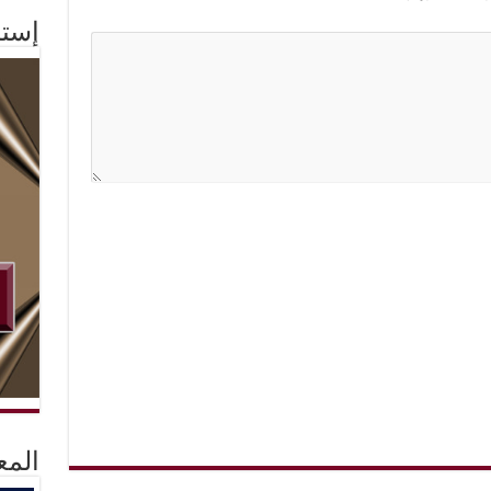
إستم
المع