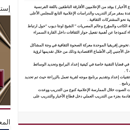
لأخبار ) بوفد من الإعلاميين الأفارقة الناطقين باللغة الفرنسية
إستم
نعقدة بمقر مركز التدريب والدراسات الإعلامية التابع للمجلس الأعلى
ة نحو المشتركات الثقافية .
ة الكاتب والمؤرخ وعالم المصريات ” الشيخ اونتا ديوب “حول ارتباط
ء كنموذجا عن أهمية تفعيل حوار الثقافات داخل القارة السمراء
ن تخوض إفريقيا الموحدة معركة الصحوة الثقافية في وجة المشاكل
دخل الأجنبي إلى الأطماع الاقتصادية وذلك من خلال تقديمها لرؤية
 في قضايا التقنية خاصة في كيفية إعداد البرامج وتحديد الوسائط
؟ .
يات إعداد وتقديم برنامج موجه لقرية تعمل بالزراعة حيث تم تحديد
نامج .
ات الصوت خلال الممارسة الإعلامية كنوع من التدريب ووعدت
القادمة بجزء من التدريب العملي دخل قطاع الأخبار والتدريب على
المع