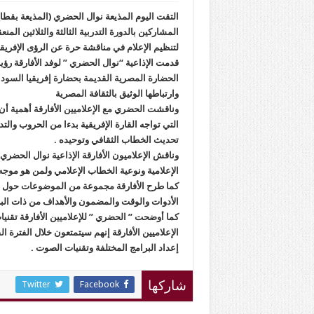
التقت اليوم المذيعة نوال الحضري (المذيعة بقطاع ا
المشاركين بالدورة التدربية الثالثة والثلاثين الم
لتنظيم الإعلام في مناقشة حرة عن الرؤى الإفريقي
قدمت الإذاعية “نوال الحضري ” لوفد الأفارقة رؤي
الحضارة المصرية القديمة بحضارة إفريقيا السودا
وارتباطها الوثيق بالثقافة المصرية
وناقشت الحضري مع الإعلاميين الأفارقة أهمية أ
التي تواجه القارة الإفريقية بدءا من الحروب والت
تحديث الخطاب الثقافي وتوحيده .
وناقش الإعلاميون الأفارقة الإذاعية نوال الحضري
الإعلامية ونوعية الخطاب الإعلامي ولمن هو موجه 
كما طرح الأفارقة مجموعة من الموضوعات حول تقن
الأدوات والوقت والمضمون والأهداف من ذات البر
كما أوضحت ” الحضري ” للإعلاميين الأفارقة تقني
الإعلاميين الأفارقة إنهم سيتمتعون خلال الفترة 
إعداد البرامج المختلفة وتقنيات الصوت .
Twitter
Facebook
شاركها