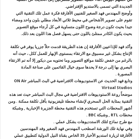
الجديدة التي تسمى بالاستديو الإفتراضي.
وأوضح المهندس فهد الصغير للفنيين الأفارقة فكرة عمل تلك التقنية التي
تقوم على تصوير الأشخاص في محيط ثلاثي الأبعاد مطلي بلون واحد ومضاء
جيدا بحيث تكون درجة وضوح اللون متساوية في كل أرجاء موقع التصوير
بحيث يكون الكادر ممتلئ باللون حتى يسهل فصل هذا اللون بعد ذلك.
وأكد فهد للإذاعيين الأفارقة إن هذه الطريقة قدمت حلاً جزريا يوفر في تكلفة
الإنتاج بشكل غير مسبوق مع الارتقاء بمستوى الإبهار للعمل ككل ، حيث أنه
بالرغم من خفض تكلفة مواقع التصوير وما تحتويه من ديكور إلا أنه تم الارتقاء
البصري بها إلى درجة لا يحدها سوى خيال القائمين على صناعة المادة
المصورة .
وتابع فهد الحديث عن الاستوديوهات الافتراضية في البث المباشر ON Air
Virtual Studios
موضحاً روعة الاستوديوهات الافتراضية في مجال البث المباشر حيث تعد هذه
التقنية بمثابة الحل السحري لإنشاء محطة تليفزيونية بأقل تكلفة ممكنة . ومن
أشهر المحطات التي تستخدم هذه التقنية محطة الجزيرة الإخبارية , وشبكة
محطات RTL , وشبكة BBC .
مع طرح نماذج لتلك الاستدديوهات بشكل عملي .
وفي نهاية تلك الورشة اصطحب المهندس فهد الصغير وفد المهندسين
الأفارقة لزيارة استديو الأخبار 35 الخاص بقناة النيل الدولية كتطبيق عملي