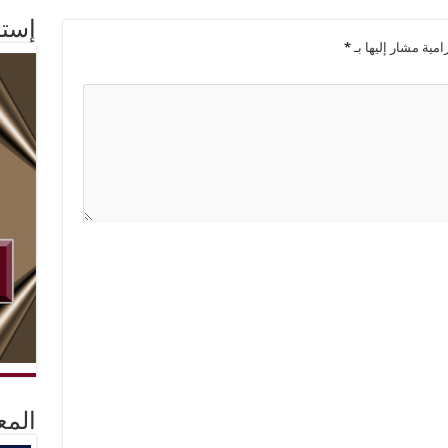
إستم
امية مشار إليها بـ
*
المع