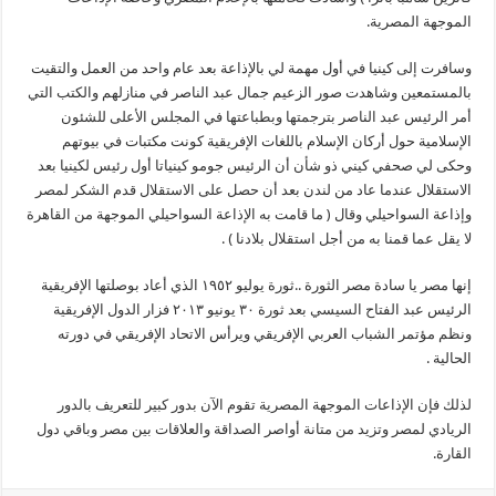
الموجهة المصرية.
وسافرت إلى كينيا في أول مهمة لي بالإذاعة بعد عام واحد من العمل والتقيت
بالمستمعين وشاهدت صور الزعيم جمال عبد الناصر في منازلهم والكتب التي
أمر الرئيس عبد الناصر بترجمتها وبطباعتها في المجلس الأعلى للشئون
الإسلامية حول أركان الإسلام باللغات الإفريقية كونت مكتبات في بيوتهم
وحكى لي صحفي كيني ذو شأن أن الرئيس جومو كينياتا أول رئيس لكينيا بعد
الاستقلال عندما عاد من لندن بعد أن حصل على الاستقلال قدم الشكر لمصر
وإذاعة السواحيلي وقال ( ما قامت به الإذاعة السواحيلي الموجهة من القاهرة
لا يقل عما قمنا به من أجل استقلال بلادنا ) .
إنها مصر يا سادة مصر الثورة ..ثورة يوليو ١٩٥٢ الذي أعاد بوصلتها الإفريقية
الرئيس عبد الفتاح السيسي بعد ثورة ٣٠ يونيو ٢٠١٣ فزار الدول الإفريقية
ونظم مؤتمر الشباب العربي الإفريقي ويرأس الاتحاد الإفريقي في دورته
الحالية .
لذلك فإن الإذاعات الموجهة المصرية تقوم الآن بدور كبير للتعريف بالدور
الريادي لمصر وتزيد من متانة أواصر الصداقة والعلاقات بين مصر وباقي دول
القارة.