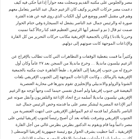
مصر والجلوس على مكتبه القديم وسجلت معه حواراً إذاعياً حكى فيه كيف
دعمت مصر حركات التحرير وكيف كان الزعيم جمال عبد الناصر يتعامل معهم
وهم في مقتبل العمر ووضع في أول الكتاب الذي روى فيه عن هذه الفترة
صورة له والرئيس جمال عبد الناصر يشعل له السيجارة وفي ختام الحوار
صمت ثم قال ( نم و استقر أيها الرئيس العظيم فقد كنا رجالاً كما تمنيت
وحررنا بلادنا ) وكان بالجمعية الإفريقية مكاتب حركات التحرير من كل القارة
والإذاعات الموجهة كانت صوتهم إلى دولهم.
وكثيراً ما قمت بتغطية الوقفات و التظاهرات التي كانت تطالب بالإفراج عن
الزعيم نيلسون مانديلا … وخرج مانديلا من السجن بعد ٢٧ عاماً وكان أول
خروج له من جنوب إفريقيا إلى القاهرة .. طبعاً القاهرة حيث مكتبه بالجمعية
الإفريقية بالزمالك .. وكانت الإذاعات الموجهة إلى الجنوب الإفريقي بلغات
الشونا والزولو والاندبيلي والإنجليزي تقوم بدورها في محاربة العنصرية
البغيضة في جنوب إفريقيا ولم أصدق نفسي حينما كنت وجهاً لوجه مع الزعيم
الإفريقي نيلسون مانديلا أسلمه درع اتحاد الإذاعة والتلفزيون وأنقل صوته عبر
أثير الإذاعة المصرية ليشكر مصر على ما قدمته وخص الرئيس جمال عبد
الناصر بالشكر لما قدمه لدعم المواطن الإفريقي حتى انتهت العنصرية من
الجنوب الإفريقي وشرفت بلقائه بعد أن أصبح رئيساً لجنوب إفريقيا ليثني على
مصر دائماً وما قام ويقوم به الدكتور بطرس بطرس غالي من أجل القارة
الإفريقية .. كما حظيت بشرف الحوار مع رئيسة جمهورية إفريقيا الوسطى (
كاثرين سامبا بانزا ) وأشادت فخامتها بالإعلام المصري وخاصة الإذاعات