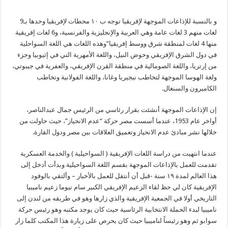
و بالنسبة للإذاعات الموجهة لإفريقيا توجه ب ١٠ محطات لإفريقيا وحدها بـ9
لغات منهم 3 لغات عامة وهي العربية والإنجليزية والفرنسية، و6 لغات إفريقية
منها 4 لغات لمنطقة شرق ووسط إفريقيا”وهذه اللغات هي اللغة السواحلية
في دول الشرق الإفريقي وحوض النيل، واللغة الأمهرية التي في إثيوبيا وجزء
من إرتريا، واللغة الصومالية في منطقة القرن الإفريقي، والعفرية في جيبوتي،
ولغة الهوسا الموجهة لتخاطب نيجيريا وغانا، واللغة الفولانية وتخاطب
الكاميرون والسنغال.
إن الإذاعات الموجهة أنشئت بقرار رئاسي من الرئيس جمال عبدالناصر،
أواخر عام 1953، عندما أسست مصر حركة “عدم الانحياز”، حيث حاولت من
خلالها نشر مبادئ عدم الانحياز وتعميق العلاقات بين مصر ودول القارة.
عندما انتهيت من دراسة اللغات الإفريقية ( السواحيلية ) والخدمة العسكرية
تقدمت للعمل بالإذاعات الموجهة بقسم اللغة السواحيلية وبدأت أدخل إلى
هذا العالم لمدة ١٩ سنة -قبل أن أنتقل للعمل بالأخبار – وألتقي بالوفود
الإفريقية كان لي حظ لقاء الزعيم الإفريقي الكبير سام نيوما زعيم ناميبيا
التاريخي أولا في الجمعية الإفريقية والذي زارها وهو في طريقه من لندن إلى
ناميبيا لبدء الحملة الانتخابية الرئاسية حيث كان يوجد مكتبه وهو رئيس حركة
سوابو ثم وهو رئيساً لناميبيا حيث كان يحرص على زيارة هذا المكتب كلما زار