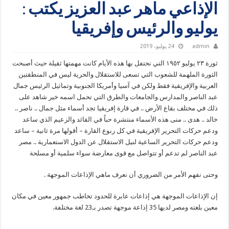
الإذاعي ماهر عبد العزيز يكتب :
يوليو والرئيس وإفريقيا
admin
24 يوليو، 2019
ثورة ٢٣ يوليو ١٩٥٢ التي نحتفل بها هذه الأيام كانت مهمتها ثقيلة حيث أصبحت
الثورة الملهمة للشعوب التي تسعى للاستقلال والحرية ليس في المنطقتين
العربية والإفريقية فقط ولكن في آسيا وأمريكا الجنوبية وتماثيل الرئيس جمال
عبد الناصر والمدارس والجامعات والطرق التي تحمل اسمه خير شاهد على
ذلك في مختلف بقاع الأرض .. في قارة إفريقيا تجد أسماء مثل جمال .. ناصر ..
خالد .. هدى .. منى هذه الأسماء منتشرة حباً في القائد والزعيم الذي ساعد
ودعم حركات التحرير الإفريقية في كل ربوع القارة – أقولها مرة ثانية – ساعد
ودعم حركات التحرير الساعية لنيل الاستقلال عن الدول الاستعمارية .. مصر
عبد الناصر لم تدعم أو تتواصل مع قوى معارضة سواء سلمية أو مسلحة
وحتى نفهم الأمر من الضروري أن نعرف ماهي الإذاعات الموجهة .
إن الإذاعات الموجهة هي إذاعات عابرة للحدود تخاطب جمهور معين في مكان
معين بلغته ومصر لديها 35 إذاعة موجهة تصدر بـ23 لغة مختلفة.