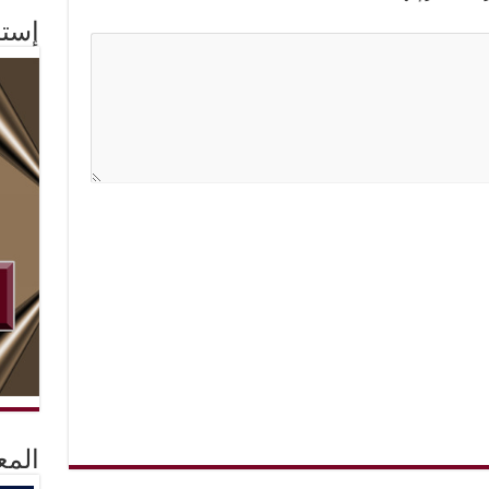
إستم
المع