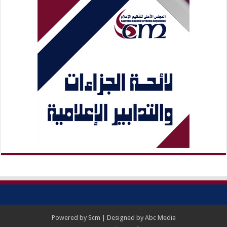
Powered by
Scm
| Designed by
Abc Media