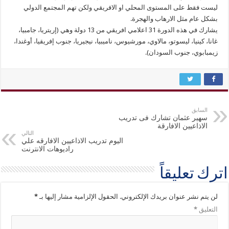
ليست فقط على المستوى المحلي او الافريقي ولكن تهم المجتمع الدولي
بشكل عام مثل الارهاب والهجرة.
يشارك في هذه الدورة 31 اعلامي افريقي من 13 دولة وهي (إريتريا، جامبيا،
غانا، كينيا، ليسوتو، مالاوي، مورشيوس، ناميبيا، نيجيريا، جنوب إفريقيا، أوغندا،
زيمبابوي، جنوب السودان).
السابق
سهير عثمان تشارك فى تدريب
الاذاعيين الافارقة
التالي
اليوم تدريب الاذاعيين الافارقه علي
راديوهات الانترنت
اترك تعليقاً
لن يتم نشر عنوان بريدك الإلكتروني.
الحقول الإلزامية مشار إليها بـ
*
التعليق
*