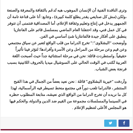
وترى الناقدة الفنية أن الإنسان الموهوب هبه تُدعَم بالثقافة والمعرفة والصنعة
،ولكن (مش كل صنايعي يقدر يطلع كلمة كبيرة) ، وتتابع: أنا على قناعة تامة أن
الجمهور يدخل في إنتاج وتعليم وثقافة الإعلام، أما المصداقية فنتمنى أن تتوفر
في كل عمل فني، وقد احتفلنا العام الماضي بمسلسل قائم على الفانتازيا
ينطبق على أفكار جيدة فالفانتازيا شئ أساسي في الفن.
وأوضحت “البشلاوى”:” تخرج الدراما من قلب الواقع لتعبر عن سياق مجتمعي
وعن قيم وعن مرحلة من المراحل وعن الأسرة وأفرادها؛ لتؤثر فينا تأثيراً
حقيقياً. واستطردت قائلة: نحن في مرحلة استثنائية جداً حيث أصبحت اللغة
العربية تُكتب في الوقت الحالي على السوشيال ميديا بالحروف اللاتينية بسبب
فرنجة بعض الشباب.
وأردفت “خيرية البشلاوي” قائلة : نحن نعيد بعضاً من الجمال في هذا القبح
المنتشر ، فالدراما تلعب دوراً في مجتمع منحط تسيطر فيه الرأسمالية، لهذا
كل ما نريده أن تخرج الدراما من الواقع الذي نعيشه، متابعة المطلوب حظره
في السينما والمسلسلات مجموعة من القيم ضد الدين والدولة، والحكم فيها
هو المجلس الأعلى لتنظيم الإعلام .