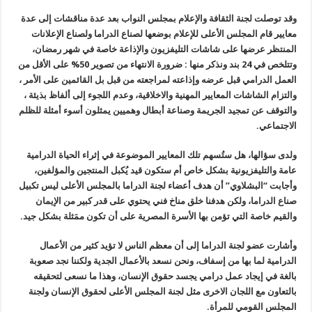
وقد توصلت لجنة الثقافة والإعلام بمجلس النواب بعد عدة مناقشات إلى عدة
معايير قام المجلس الأعلى للإعلام بوضعها لصناع الدراما ولصناع الإعلانات
المنتظر عرضها على شاشات التليفزيون والإذاعة خاصة في شهر رمضان،
وتتلخص في 24 بند ونذكر منها : ضرورة الانتهاء من تصوير 50% على الأقل من
العمل الدرامي قبل عرضه وإذاعته لمراجعته من قبل بل القائمين على الأمر ،
والتزام الشاشات المعايير المهنية والاخلاقية، وعدم اللجوء إلى ألفاظ بذيئة ،
والتوقف عن تمجيد الجريمة وصناعة أبطال وهميين يمثلون أسوء أمثلة للظلم
الاجتماعي.
ولدى سؤالها، هل ستُسهم تلك المعايير الموضوعة في إثراء الحياة الدرامية
عامة والتليفزيونية بشكل خاص أم ستكون قيد يُكبل المنتجين والمؤلفين،
وأجابت “البشلاوي” أن هدف أعضاء لجنة الدراما بالمجلس الأعلى ليس تكبيل
صناع الدراما، ولكن هدفنا خلق مناخ فني يحتوي على قدر كبير من الإيمان
والقيم خاصة التي تؤمن بها الأسرة المصرية على أن تكون ممَثلة بشكل جيد.
وأشارت عضو لجنة الدراما إلى أن معظم الناس لا تؤيد كثير من الأعمال
الدرامية لما بها من إسفاف، ونحن نسعد بالأعمال الجدية ولكننا نجد صعوبة
بالغة في إيجاد عمل درامي يجسد حقوق الإنسان، وهذا ما نسعى لتحقيقه
بالتعاون مع اللجان الاخرى مثل لجنة المجلس الأعلى لحقوق الإنسان ولجنة
المجلس القومي للمرأة.