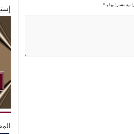
امية مشار إليها بـ
*
إستم
المع