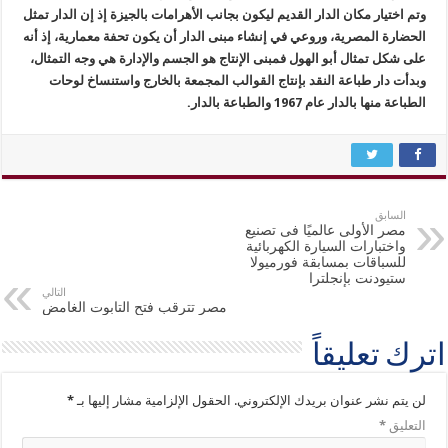
وتم اختيار مكان الدار القديم ليكون بجانب الأهرامات بالجيزة إذ إن الدار تمثل
الحضارة المصرية، وروعي في إنشاء مبنى الدار أن يكون تحفة معمارية، إذ أنه
على شكل تمثال أبو الهول فمبنى الإنتاج هو الجسم والإدارة هي وجه التمثال،
وبدأت دار طباعة النقد بإنتاج القوالب المجمعة بالخارج واستنساخ لوحات
الطباعة منها بالدار عام 1967 والطباعة بالدار.
السابق
مصر الأولى عالميًا فى تصنيع
واختبارات السيارة الكهربائية
للسباقات بمسابقة فورميولا
ستيودنت بإنجلترا
التالي
مصر تترقب فتح التابوت الغامض
اترك تعليقاً
لن يتم نشر عنوان بريدك الإلكتروني.
الحقول الإلزامية مشار إليها بـ
*
التعليق
*