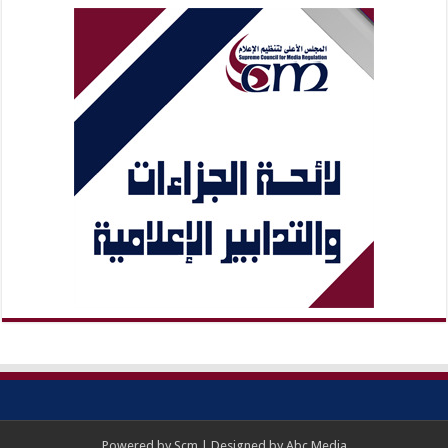
Powered by
Scm
| Designed by
Abc Media