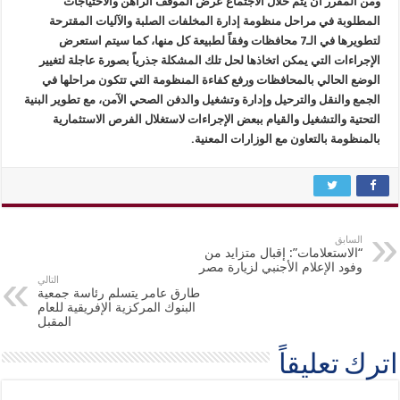
ومن المقرر أن يتم خلال الاجتماع عرض الموقف الراهن والاحتياجات
المطلوبة في مراحل منظومة إدارة المخلفات الصلبة والآليات المقترحة
لتطويرها في الـ7 محافظات وفقاً لطبيعة كل منها، كما سيتم استعرض
الإجراءات التي يمكن اتخاذها لحل تلك المشكلة جذرياً بصورة عاجلة لتغيير
الوضع الحالي بالمحافظات ورفع كفاءة المنظومة التي تتكون مراحلها في
الجمع والنقل والترحيل وإدارة وتشغيل والدفن الصحي الآمن، مع تطوير البنية
التحتية والتشغيل والقيام ببعض الإجراءات لاستغلال الفرص الاستثمارية
بالمنظومة بالتعاون مع الوزارات المعنية.
السابق
“الاستعلامات”: إقبال متزايد من
وفود الإعلام الأجنبي لزيارة مصر
التالي
طارق عامر يتسلم رئاسة جمعية
البنوك المركزية الإفريقية للعام
المقبل
اترك تعليقاً