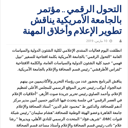
التحول الرقمي .. مؤتمر
بالجامعة الأمريكية يناقش
تطوير الإعلام وأخلاق المهنة
10 مارس، 2019
انطلقت اليوم فعاليات المنتدى الإعلامي لكلية الشئون الدولية والسياسات
العامة “التحول الرقمي” بالجامعة الأمريكية بكلمة افتتاحية للسفير “نبيل
فهمي” عميد كلية الشئون الدولية والسياسات العامة، والكلمة الافتتاحية
“لفراس الأطرقشي” رئيس قسم الصحافة والإعلام بالجامعة الأمريكية.
‏‎يناقش البرنامج بحضور عدد من رؤساء التحرير والأكاديميين من بينهم
عبدالجواد أبوكب رئيس تحرير الموقع الرسمي للمجلس الأعلى لتنظيم
الإعلام، وأحمد الصاوي رئيس تحرير جريدة صوت الأزهر، “أخلاقيات الإعلام
في العصر الرقمي” في جلسة يتحدث فيها الدكتور حسين أمين مدير مركز
أدهم للصحافة، والدكتور ط “محمود علم الدين” أستاذ الصحافة والإعلام
جامعة القاهرة وعضو الهيئة الوطنية للصحافة،”هشام سليمان” رئيس شبكة
قنوات DMC، “شريف فؤاد” المتحدث الرسمي للنادي الأهلي، ويديرها ” رشا
علام” نائب رئيس قسم الصحافة والإعلام وأستاذ مساعد قسم الصحافة