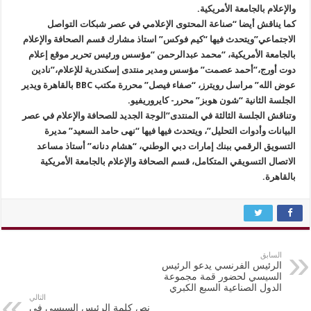
والإعلام بالجامعة الأمريكية.
‏‎كما يناقش أيضا “صناعة المحتوى الإعلامي في عصر شبكات التواصل
الاجتماعي”ويتحدث فيها “كيم فوكس” استاذ مشارك قسم الصحافة والإعلام
بالجامعة الأمريكية، “محمد عبدالرحمن “مؤسس ورئيس تحرير موقع إعلام
دوت أورج،”أحمد عصمت” مؤسس ومدير منتدى إسكندرية للإعلام،”نادين
عوض الله” مراسل رويترز، “صفاء فيصل” محررة مكتب BBC بالقاهرة ويدير
الجلسة الثانية “شون هوبز” محرر- كايروريفيو.
‏‎وتناقش الجلسة الثالثة في المنتدى”الوجة الجديد للصحافة والإعلام في عصر
البيانات وأدوات التحليل”، ويتحدث فيها فيها “نهى حامد السعيد” مديرة
التسويق الرقمي ببنك إمارات دبي الوطني، “هشام دنانه” أستاذ مساعد
الاتصال التسويقي المتكامل، قسم الصحافة والإعلام بالجامعة الأمريكية
بالقاهرة.
السابق
الرئيس الفرنسي يدعو الرئيس
السيسي لحضور قمة مجموعة
الدول الصناعية السبع الكبري
التالي
نص كلمة الرئيس السيسي في