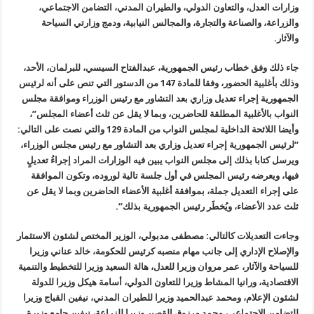
وزارات العدل، والتعاون الدولي، والطيران المدني، التضامن الاجتماعي،
والزراعة، والصناعة والتجارة، والمجالس النيابية، ودمج وزارتي السياحة
والآثار.
جاء ذلك وفق خطاب رئيس الجمهورية، عبدالفتاح السيسي، للبرلمان، الأحد،
وذلك بأغلبية الحضور، وفقا للمادة 147 من الدستور التي تنص على أنه لرئيس
الجمهورية إجراء تعديل وزاري بعد التشاور مع رئيس الوزراء وموافقة مجلس
النواب بالأغلبية المطلقة للحاضرين، وبما لا يقل عن ثلث أعضاء المجلس”،
وأيضا اللائحة الداخلية لمجلس النواب من المادة 129 والتي نصت على التالي:
“لرئيس الجمهورية إجراء تعديل وزاري بعد التشاور مع رئيس مجلس الوزراء،
ويرسل كتابا بذلك إلى مجلس النواب يبين فيه الوزارات المراد إجراءُ تعديلٍ
فيها، ويعرضه رئيس المجلس في أول جلسة تالية لوروده، وتكون الموافقة
على إجراء التعديل جملة، بموافقة أغلبية الأعضاء الحاضرين وبما لا يقل عن
ثلث عدد الأعضاء، ويُخطَر رئيس الجمهورية بذلك”.
وجاءت التعديلات كالتالي: مصطفى مدبولي، الوزير المختص لشئون الاستثمار
والإصلاح الإداري إلى جانب مهام منصبه كرئيس للحكومة، خالد عناني وزيرا
للسياحة والآثار، عمر مروان وزيرا للعدل، هالة السعيد وزيرا للتخطيط والتنمية
الاقتصادية، ورانيا المشاط وزيرا للتعاون الدولي، أسامة هيكل وزيرا للدولة
لشئون الإعلام، ومحمد عبدالحميد وزيرا للطيران المدني، نيفين القباج وزيرا
للتضامن الاجتماعي، محمد مرزوق القصير وزيرا للزراعة، نيفين جامع وزيرة