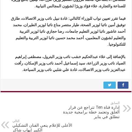
للصناعة والتجارة، علاء فؤاد وزيرًا لشؤون المجالس النيابية.
فيما تقرر تعيين نواب للوزراء كالتالي: غادة نبيل نائب وزير الاتصالات، طارق
توفيق أمين نائبا لوزير الصحة، طيار منتصر مناع نائبا لوزير الطيران، محمد
أحمد عاشور نائبا لوزير التعليم جامعات، رضا حجازي نائبا لوزير التربية
والتعليم لشؤون المعلمين، أحمد محمد حسين نائبا لوزير التربية والتعليم
للتكنولوجيا.
بالإضافة إلى علاء عبدالحكيم خشب نائب وزير البترول، مصطفى إبراهيم
الصياد نائب وزير الزراعة، سيد إسماعيل أحمد نائب وزير الإسكان، رأفت
عبدالعزيز نائب وزير الاتصالات، غادة علي شلبي نائب وزير السياحة.
السابق
إدارة قناة Ten تتراجع عن قرار
الغلق وتعتمد خطة برامجية جديدة
تنطلق في يناير
التالي
الأعلى للإعلام ينعي الفنان التشكيلي
الكبير إيهاب شاكر