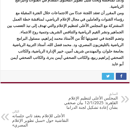
وذلك لمناقشة وبحث سبل تطوير المحتوى المقدم في القنوات والبرامج
الرياضية.
ومن المقرر أن تعقد اللجنة عددًا من الاجتماعات خلال الفترة المقبلة مع
رؤساء القنوات والعاملين في مجال الإعلام الرياضي، لمناقشة خطة العمل
المشتركة مع المجلس الأعلى لتنظيم الإعلام والتي تهدف إلى نبذ التعصب بين
الجماهير ونشر القيم الرياضية والتنافس الشريف وتنمية روح الانتماء.
وتضم اللجنة في عضويتها كلًا من الأستاذ محمد إبراهيم، مسئول البرامج
الرياضية بالتليفزيون المصري، ود. محمد فضل الله، أستاذ التربية الرياضية
بجامعة حلوان، والمهندس شريف أمين، خبير الإدارة الرياضية، والكاتب
الصحفي إبراهيم ربيع، والكاتب الصحفي أيمن بدرة، والكاتب الصحفي أيمن
أبو عايد
السابق
المجلس الأعلى لتنظيم الإعلام
القاهرة: 12/1/2025 بيان صحفي
بشأن إعادة تشكيل لجنة الدراما
التالي
الأعلى للإعلام يعقد ثاني جلساته
النقاشية حول «سبل تطوير الإعلام
المصري»