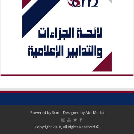
Powered by
Scm
| Designed by
Abc Media
© Copyright 2018, All Rights Reserved