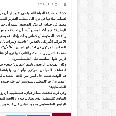
5 يناير، 2018
كشفت صحيفة الحياة اللندنية في تقرير لها أن 
لتسليم سلاحها في غزة الى منظمة التحرير الفلس
مصدر في حماس لم تذكر الصحيفة اسمه أن حماس
الوطنية”، فيما أكد المصدر أيضا أن “حركة حماس
وأضافت الصحيفة أن حماس بدأت بإعادة تموضعها ل
الاعتراف الأمريكى بالقدس “عاصمة لإسرائيل”، و
المجلس المركزى فى 14 يناير 
منظمة التحرير والسلطة، والثانى لأنها ترى أن ه
فرض حلول سياسية على الفلسطينيين..
وكان المتحدث الرسمى باسم “حماس” حسام بدرا
اجتماعات المجلس المركزى، وأنها تدرسها باهتمام
فى الوقت نفسه، قال أمين سر اللجنة التنفيذية 
“مصيرية”، فـ “المجلس سيؤسس لمرحلة جديدة يتم 
الفلسطينية”.
وفى غزة، كشفت مصادر قيادية فلسطينية، أن رؤي
القيادى (للمنظمة الذى تشارك فيه) أو اللجنة الت
الرئيس الفلسطينى محمود عباس قبل فترة وجيز