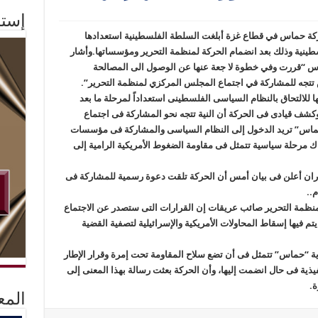
إستم
حركة حماس في قطاع غزة أبلغت السلطة الفلسطينية استعدادها
طينية وذلك بعد انضمام الحركة لمنظمة التحرير ومؤسساتها.وأشار
 “قررت وفي خطوة لا جعة عنها عن الوصول الى المصالحة
 تتجه للمشاركة في اجتماع المجلس المركزي لمنظمة التحرير”.
لالتحاق بالنظام السياسى الفلسطينى استعداداً لمرحلة ما بعد
كشف قيادى فى الحركة أن النية تتجه نحو المشاركة فى اجتماع
الجارى، أولاً لأن”حماس” تريد الدخول إلى النظام السياسى والمشاركة فى مؤسسات
ناك مرحلة سياسية تتمثل فى مقاومة الضغوط الأمريكية الرامية إلى
ن أعلن فى بيان أمس أن الحركة تلقت دعوة رسمية للمشاركة فى
..
لمنظمة التحرير صائب عريقات إن القرارات التى ستصدر عن الاجتماع
فيها إسقاط المحاولات الأمريكية والإسرائيلية لتصفية القضية
ة “حماس” تتمثل فى أن تضع سلاح المقاومة تحت إمرة وقرار الإطار
نفيذية فى حال انضمت إليها، وأن الحركة بعثت رسالة بهذا المعنى إلى
ة.
المع