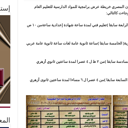
زيون المصري خريطة عرض برامجية للمواد الدارسية للتعليم العام
إستم
جاءت كالتالي:
مواعيد إذاعة البرامج التعليمية على قناة القنال ( الرابعة سابقا )تعليم فني لمدة ساعة شهادة إعدادية ساعةمن ١٠ ص
درية( الخامسة سابقا )ساعة ثانوية عامة لغات ساعة ثانوية عامة عربي
مواعيد إذاعة البرامج التعليمية على قناة الدلتا ( السادسة سابقا )من ٢ ظ ل ٤ عصرا لمدة ساعتين ثانوي أزهري
مواعيد إذاعة البرامج التعليمية على قناة الصعيد ( السابعة سابقا )من ٤ عصرا ل ٦ مساءا لمدة ساعتين ثانوى أزهري
المع