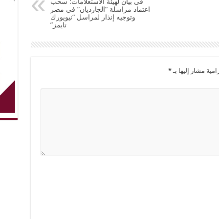
فى بيان لهيئة الاستعلامات: سحب
اعتماد مراسلة “الجارديان” في مصر
وتوجيه إنذار لمراسل “نيويورك
تايمز”
امية مشار إليها بـ
*