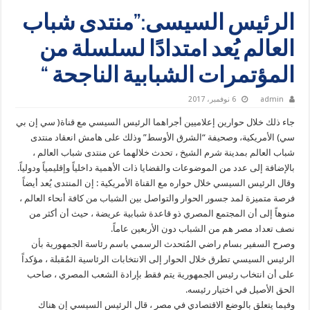
الرئيس السيسى:”منتدى شباب
العالم يُعد امتدادًا لسلسلة من
المؤتمرات الشبابية الناجحة “
admin
6 نوفمبر، 2017
جاء ذلك خلال حوارين إعلاميين أجراهما الرئيس السيسي مع قناة( سي إن بي
سي) الأمريكية، وصحيفة “الشرق الأوسط” وذلك على هامش انعقاد منتدى
شباب العالم بمدينة شرم الشيخ ، تحدث خلالهما عن منتدى شباب العالم ،
بالإضافة إلى عدد من الموضوعات والقضايا ذات الأهمية داخلياً وإقليمياً ودولياً.
وقال الرئيس السيسي خلال حواره مع القناة الأمريكية : إن المنتدى يُعد أيضاً
فرصة متميزة لمد جسور الحوار والتواصل بين الشباب من كافة أنحاء العالم ،
منوهاً إلى أن المجتمع المصري ذو قاعدة شبابية عريضة ، حيث أن أكثر من
نصف تعداد مصر هم من الشباب دون الأربعين عاماً.
وصرح السفير بسام راضي المُتحدث الرسمي باسم رئاسة الجمهورية بأن
الرئيس السيسي تطرق خلال الحوار إلى الانتخابات الرئاسية المُقبلة ، مؤكداً
على أن انتخاب رئيس الجمهورية يتم فقط بإرادة الشعب المصري ، صاحب
الحق الأصيل في اختيار رئيسه.
وفيما يتعلق بالوضع الاقتصادي في مصر ، قال الرئيس السيسي إن هناك