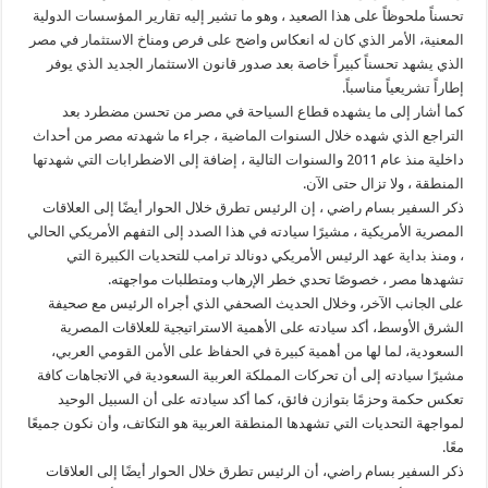
تحسناً ملحوظاً على هذا الصعيد ، وهو ما تشير إليه تقارير المؤسسات الدولية
المعنية، الأمر الذي كان له انعكاس واضح على فرص ومناخ الاستثمار في مصر
الذي يشهد تحسناً كبيراً خاصة بعد صدور قانون الاستثمار الجديد الذي يوفر
إطاراً تشريعياً مناسباً.
كما أشار إلى ما يشهده قطاع السياحة في مصر من تحسن مضطرد بعد
التراجع الذي شهده خلال السنوات الماضية ، جراء ما شهدته مصر من أحداث
داخلية منذ عام 2011 والسنوات التالية ، إضافة إلى الاضطرابات التي شهدتها
المنطقة ، ولا تزال حتى الآن.
ذكر السفير بسام راضي ، إن الرئيس تطرق خلال الحوار أيضًا إلى العلاقات
المصرية الأمريكية ، مشيرًا سيادته في هذا الصدد إلى التفهم الأمريكي الحالي
، ومنذ بداية عهد الرئيس الأمريكي دونالد ترامب للتحديات الكبيرة التي
تشهدها مصر ، خصوصًا تحدي خطر الإرهاب ومتطلبات مواجهته.
على الجانب الآخر، وخلال الحديث الصحفي الذي أجراه الرئيس مع صحيفة
الشرق الأوسط، أكد سيادته على الأهمية الاستراتيجية للعلاقات المصرية
السعودية، لما لها من أهمية كبيرة في الحفاظ على الأمن القومي العربي،
مشيرًا سيادته إلى أن تحركات المملكة العربية السعودية في الاتجاهات كافة
تعكس حكمة وحزمًا بتوازن فائق، كما أكد سيادته على أن السبيل الوحيد
لمواجهة التحديات التي تشهدها المنطقة العربية هو التكاتف، وأن نكون جميعًا
معًا.
ذكر السفير بسام راضي، أن الرئيس تطرق خلال الحوار أيضًا إلى العلاقات