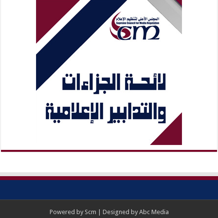
Powered by
Scm
| Designed by
Abc Media