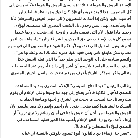
الإساءة للجيش والشرطة، قائلا: “مَن يسئ للجيش والشرطة فكأنه يسئ إلى
كل المصريين هذا لا يعد حرية رأي فإذا كان لديك وجهه نظر فبالطبع لن
أحاسبك عليها ولكن إذا أساءت للمصريين (اللى منهم الجيش والشرطة) فأنا
هنا وسأتصدى لهم ، ليس وحدي، بل الشعب المصري كله سيتصدى لهؤلاء.
وحينها ماذا تقول الأم التي قدمت ولدها والزوجة التي ضحت بزوجها عندما
تسمع كل هذه الإساءات في حق الجيش و الشرطة وتابع:” ياجماعه دة الثمن
أنتم شايفين المقابل اللي تقدموه لأبناءكم الشهداء و المصابين اللي في منهم
مصاب مش هاينفع تاني يعني قعيد بقية عمره عشانك انت وعشانها هى”.
وأقسم سيادته على أنه الوحيد الذي يعلم جيداً ما الذي فعله الجيش خلال
السنوات السبع الماضية ولا يصح أن أشير إلى ذلك فأجرهم عند الله سبحانه
وتعالى ولكن سيذكر التاريخ بأحرف من نور تضحيات بواسل الجيش المصري.
وطالب الرئيس “عبد الفتاح السيسى” الإعلام المصري بمد يد المساعدة
للتصدي للأخبار الكاذبة فالأمر يحتاج إلى جهد منا جميعا وعلى الإعلام أن يقوم
ببث رسائل حية لتسجل ما يحدث في الشرق والجبهة ومتابعة العمليات
العسكرية ليشاهدوا كيف يضحي جنودنا بأرواحهم وإنهم ولاد مصر وليسوا ولاد
الجيش والشرطة من أجل أن تعيش بلدنا في أمان وسلام ولا نرى ترويعاً أو
إرهابا لأحد ، وتابع :إذا اقتنع الإعلام بأهمية هذا الدور فعليه المساعدة في
التصدي لهؤلاء المحبطين وأكد قائلاً :
. “بصراحة الإساءة دي بالقانون أيوة تساوي دلوقتي بالنسبة لي خيانه