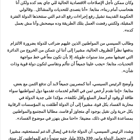
وكان ممكن نأجل الإصلاحات الاقتصادية الحالية للي جاي بعد كده ولكن أنا
هتحاسب أمام ربنا»، متابعا: «أنا بتصدى للتحديات والمشاكل.. وقالولي
الحكومة القديمة تشيل رفع إجراءات رفع الدعم التي ستتخذها الدولة الفترة
المقبلة، ولكنني رفضت العمل بتلك الطريقة وده ميصحش وأنا مش بعمل
كده».
وطالب السيسي من المواطنين الذين عليهم ضرائب للدولة بضرورة الالتزام
بدفعها نظراً للظروف الحالية، مشيرا إلى أننا لن نتمكن من الخروج من الدائرة
التي تعيشها مصر منذ سنوات طويلة، إلا بأن نكون معاً في خط مواجهة
التحديات، متابعا: «يجب علينا جميعاً أن نتألم ونقاسي لنكون دولة قوية وذات
شأن».
وأوضح الرئيس السيسي، أننا كمصريين جميعاً لابد أن ندفع الثمن مع بعض،
متابعا: «إننا نقدم أرخص ثمن في العالم لخدمات تقدمها دول لمواطنيها سواء
طاقة أو وقود أو أسعار السلع وأقل تكلفة»، مؤكدا على جدية الدولة في
محاربة الفساد بكل قوة، مشيرا إلى أن الدولة أطلقت يد المؤسسات الرقابية
بكل حرية ولن نقبل بوجود أي متجاوز أو فاسد، مطالبا المجتمع والمواطنين
بمساعدة الدولة في ذلك، مضيفا: «احنا مش بنهزر في موضوع الفساد».
وشدد الرئيس السيسي، أن الدولة جادة في إيصال الدعم لمستحقيه، مشيرا
إلى «تحمل الدولة مابين 330 و332 مليار جنيه سنوياً دعم للمواطنين كل سنة،