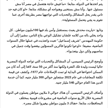
يتم اتخذها في الدولة، متابعا: «ما فيش حاجة هتتعمل في مصر أنا مش
مسئول عنها.. وأنا مش بستخبى وهنواجه أي مشكلة، متابعا: «لو كان فيه حد
تاني يقدر يحل المشاكل والتحديات التي تواجهها مصر بطريقة أخرى عما
نقوم به يجي يتحمل المسئولية».
وتابع: «ياريت محدش يعبث بمستقبل وأمن بلد فيها 100مليون مواطن.. كل
واحد يخلي باله من كلامه علشان تشكيل الوعي بتاع الناس، مشيرا إلى أن
حكومة المهندس “شريف إسماعيل” تعبت واتعذبت في عملها خلال السنوات
الماضية، مضيفا: «اوعوا تكونوا فاكرين المسؤلين بيقضوا وقت جميل في
مناصبهم ولكن دول بيتعذبوا».
وأوضح الرئيس السيسي، أن المشاكل والتحديات التي تواجه الدولة المصرية
حاليا ليست وليدة تلك الفترة ولكنها منذ أكثر من 50 سنة، لافتا إلى أنه كان من
الممكن احتواءها في البداية لو تمت الإصلاحات عام 1977، وكشف عن قيمة
تكلفة المعاشات في عام 2023 ستتجاوز حوالي 300 مليار جنيه، كما أن خدمة
الدين هذا العام حوالي 540 مليار جنيه.
وأضاف الرئيس السيسي، أن هناك حوالي 3 ملايين مواطن يعملون في الدولة
المصرية خلال الأربع سنوات الماضية في مشروعات قومية بمختلف
المحافظات، متابعا: «هناك 3 مليون مواطن بيغيروا شكل مصر».