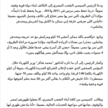
ودعا الرئيس السيسي الشعب المصري إلى التكاتف لبناء دولة قوية وفتية،
منوهاً: «ربنا حفظ مصر مرتين في 2011 و2013 .. وربنا يحفظ بلدنا دايماً»،
مؤكدا أن الظروف التي تمر بها مصر تحتاج إلى تكاتف وتحمل الجميع، مضيفا
«الناس اللي تعرفني عارفة إني ممكن ما اكلش وما اشربش ومحدش
يجاملني».
وتابع: «وأقسم بالله ممكن أمشي 10 كيلو ومركبش مع حد عربيته ومحدش
يجاملني، محذرا من معدلات الزيادة السكانية، مؤكدا ضرورة مراعاة الظروف
التي تمر بها مصر، مضيفاً: «يعني كل أسرة يبقي عندها طفل فالأول وبعد 3 أو
4 سنوات يجبب طفل تاني، وإلا ميسألش مصر هيأكلهم منين».
وأشار الرئيس، إلى أن ما ذكره الدكتور “محمد شاكر” وزير الكهرباء خلال
المؤتمر الصحفي الذي عقده لإعلان الشرائح الجديدة للكهرباء، منوها أن كيلو
الكهرباء يكلفنا 140 قرشا، ولو واحد بياخد 50 كيلو بيكلف مصر 70 جنيها،
مستطردا: «أنا عايش في الكلام دا بقالي أكتر من 30 سنة بحلم أشوفها دولة
قوية وعفية وفتية».
وطالب السيسي من كافة أبناء الشعب المصري، ألا يعطوا ظهورهم لمصر
والوقوف بجانبها في مواجهة التحديات الحالية، مضيفا: «أنا مادتش ظهري ليها