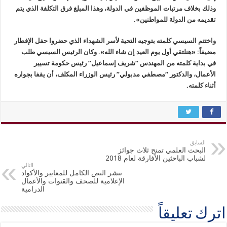
وذلك بخلاف مرتبات الموظفين في الدولة، وهذا المبلغ فرق التكلفة الذي يتم
تقديمه من الدولة للمواطنين».
واختتم السيسي كلمته بتوجيه التحية لأسر الشهداء الذي حضروا حفل الإفطار
مضيفاً: «هنلتقي أول يوم العيد إن شاء الله». وكان الرئيس السيسي طلب
في بداية كلمته من المهندس “شريف إسماعيل” رئيس حكومة تسيير
الأعمال، والدكتور “مصطفي مدبولي” رئيس الوزراء المكلف، أن يقفا بجواره
أثناء كلمته.
السابق
البحث العلمي تمنح ثلاث جوائز
لشباب الباحثين الأفارقة لعام 2018
التالي
ننشر النص الكامل للمعايير والأكواد
الإعلامية للصحف والقنوات والأعمال
الدرامية
اترك تعليقاً