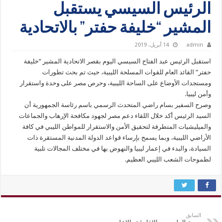
الرئيس السيسي يستقبل
المشير “خليفة حفتر” بالاتحادية
admin
14 أبريل، 2019
استقبل الرئيس عبد الفتاح السيسي اليوم بقصر الاتحادية المشير “خليفة
حفتر” القائد العام للقوات المسلحة الليبية، حيث تم بحث تطورات
ومستجدات الأوضاع على الساحة الليبية، وحرص مصر على وحدة واستقرار
وأمن ليبيا.
وصرح السفير بسام راضي المتحدث الرسمي باسم رئاسة الجمهورية أن
السيد الرئيس أكد خلال اللقاء دعم مصر لجهود مكافحة الإرهاب والجماعات
والميليشيات المتطرفة لتحقيق الأمن والاستقرار للمواطن الليبي في كافة
الأراضي الليبية، وبما يسمح بإرساء قواعد الدولة المدنية المستقرة ذات
السيادة، والبدء في إعمار ليبيا والنهوض بها في مختلف المجالات تلبية
لطموحات الشعب الليبي العظيم.
السابق