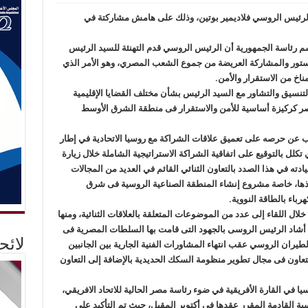
بالرئيس الروسي فلاديمير بوتين، وذلك على هامش مشاركتة في
رئاسة الجمهورية أن الرئيس الروسي قدم التهنئة للسيد الرئيس
لدستور والمشاركة العريضة من جموع الشعب المصري، وهو الأمر الذي
ناخ من الاستقرار والأمن.
 التنسيق والتشاور مع السيد الرئيس بشأن مختلف القضايا الإقليمية
مصر كركيزة أساسية للأمن والاستقرار فى منطقة الشرق الأوسط
عن حرصه على تعميق علاقات الشراكة مع روسيا الاتحادية في إطار
كلل بالتوقيع على اتفاقية الشراكة الاستراتيجية الشاملة خلال زيارة
لروسيا في أكتوبر ٢٠١٨، مشيداً سيادته في هذا الصدد بالتعاون الثنائي القائم في العديد من المجالات
ذها، خاصة مشروع إنشاء المنطقة الصناعية الروسية فى شرق
باء بالطاقة النووية.
ال اللقاء إلى عدد من الموضوعات المتعلقة بالعلاقات الثنائية، ومنها
 أشاد الرئيس الروسى بالجهود التى قامت بها السلطات المصرية فى
لائ
يران الروسي عقب انتهاء المشاورات الفنية الجارية بين الجانبين
لتعاون فى مجال تطوير منظومة السكك الحديدية بالإضافة إلى التعاون
ا في القارة الأفريقية في ضوء رئاسة مصر الحالية للاتحاد الافريقي،
سية القادمة المقرر عقدها في أكتوبر المقبل، حيث تم التأكيد علي