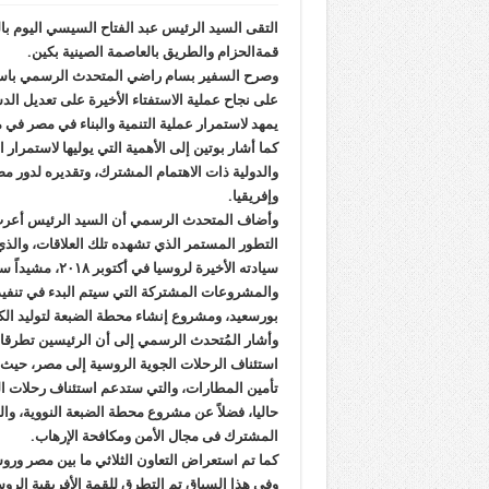
التقى السيد الرئيس عبد الفتاح السيسي اليوم 
قمةالحزام والطريق بالعاصمة الصينية بكين.
وصرح السفير بسام راضي المتحدث الرسمي باسم 
على نجاح عملية الاستفتاء الأخيرة على تعديل ا
يمهد لاستمرار عملية التنمية والبناء في مصر في م
كما أشار بوتين إلى الأهمية التي يوليها لاستمرار
والدولية ذات الاهتمام المشترك، وتقديره لدور 
وإفريقيا.
وأضاف المتحدث الرسمي أن السيد الرئيس أعرب 
التطور المستمر الذي تشهده تلك العلاقات، والذي ت
سيادته الأخيرة 
والمشروعات المشتركة التي سيتم البدء في تنفي
بورسعيد، ومشروع إنشاء محطة الضبعة لتوليد الكهر
وأشار المُتحدث الرسمي إلى أن الرئيسين تطرقا خل
استئناف الرحلات الجوية الروسية إلى مصر، حيث
تأمين المطارات، والتي ستدعم استئناف رحلات الط
حاليا، فضلاً عن مشروع محطة الضبعة النووية، وا
المشترك فى مجال الأمن ومكافحة الإرهاب.
كما تم استعراض التعاون الثلاثي ما بين مصر وروسي
وفِي هذا السياق تم التطرق للقمة الأفريقية الرو