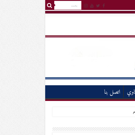
اوي
اتصل بنا
م
إحدى التلميذات