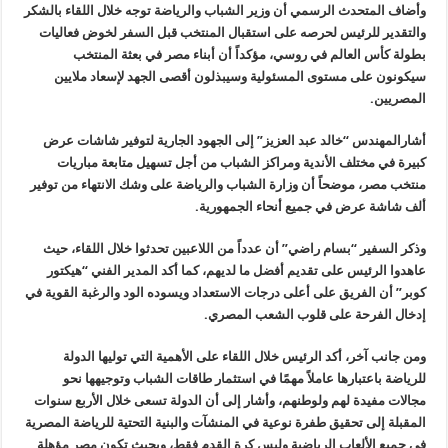
وأضاف المتحدث الرسمي أن وزير الشباب والرياضة توجه خلال اللقاء بالشكر
والتقدير للرئيس لحرصه على استقبال المنتخب قبل السفر لخوض فعاليات
بطولة كأس العالم في روسي، مؤكداً أن أبناء مصر في بعثة المنتخب
سيكونون على مستوى المسئولية وسيبذلون أقصى الجهد لإسعاد ملايين
المصريين.
أشارالمهندس “خالد عبد العزيز” إلى الجهود الجارية لتوفير شاشات عرض
كبيرة في مختلف الأندية ومراكز الشباب من أجل تسهيل متابعة مباريات
منتخب مصر، موضحاً أن وزارة الشباب والرياضة على وشك الانتهاء من توفير
ألف شاشة عرض في جميع أنحاء الجمهورية.
وذكر السفير “بسام راضي” أن عدداً من اللاعبين تحدثوا خلال اللقاء، حيث
عاهدوا الرئيس على تقديم أفضل ما لديهم، كما أكد المدير الفني “هيكتور
كوبر” أن الفريق على أعلى درجات الاستعداد ويسوده الود والرغبة القوية في
إدخال الفرحة على قلوب الشعب المصري.
ومن جانب آخر، أكد الرئيس خلال اللقاء على الأهمية التي توليها الدولة
للرياضة باعتبارها عاملاً مهمًا في استثمار طاقات الشباب وتوجيهها نحو
مجالات مفيدة لهم ولوطنهم، وأشار إلى أن الدولة تسعى خلال الأربع سنوات
المقبلة إلى تحقيق طفرة نوعية في المنشآت والبنية التحتية للرياضة المصرية
في جميع الألعاب الرياضية وليس كرة القدم فقط، وبحيث تكون مصر مؤهلة