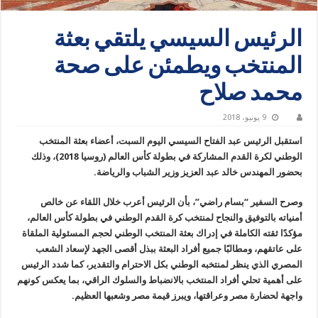
الرئيس السيسي يلتقي بعثة
المنتخب ويطمئن على صحة
محمد صلاح
9 يونيو، 2018
استقبل الرئيس عبد الفتاح السيسي اليوم السبت، أعضاء بعثة المنتخب
الوطني لكرة القدم المشاركة في بطولة كأس العالم (روسيا 2018)، وذلك
بحضور المهندس خالد عبد العزيز وزير الشباب والرياضة.
وصرح السفير “بسام راضي”، بأن الرئيس أعرب خلال اللقاء عن خالص
أمنياته بالتوفيق والنجاح لمنتخب كرة القدم الوطني في بطولة كأس العالم،
مؤكدًا ثقته الكاملة في إدراك بعثة المنتخب الوطني لحجم المسئولية الملقاة
على عاتقهم، ومطالبًا جميع أفراد البعثة ببذل أقصى الجهد لإسعاد الشعب
المصري الذي ينظر لمنتخبه الوطني بكل الاحترام والتقدير، كما شدد الرئيس
على أهمية تحلي أفراد المنتخب بالانضباط والسلوك الراقي، بما يعكس كونهم
واجهة لحضارة مصر وعراقتها، ويبرز قيمة مصر وشعبها العظيم.