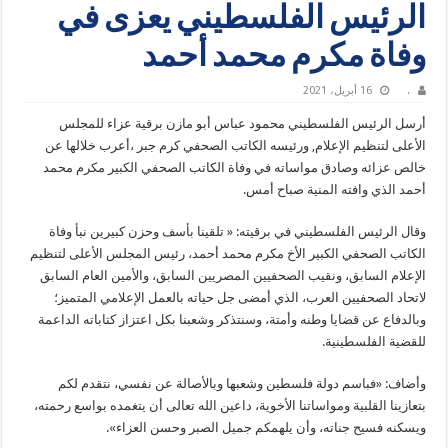
الرئيس الفلسطيني يعزى في
وفاة مكرم محمد أحمد
.
16 أبريل، 2021
أرسل الرئيس الفلسطيني محمود عباس أبو مازن برقية عزاء للمجلس
الأعلى لتنظيم الإعلام, ورئيسه الكاتب الصحفي كرم جبر ،أعرب خلالها عن
خالص عزائه وصادق مواساته في وفاة الكاتب الصحفي الكبير مكرم محمد
أحمد الذي وافته المنية صباح أمس.
وقال الرئيس الفلسطيني في برقيته: « تلقينا بأسف وحزن كبيرين نبأ وفاة
الكاتب الصحفي الكبير الأخ مكرم محمد أحمد، رئيس المجلس الأعلى لتنظيم
الإعلام السابق، ونقيب الصحفيين المصريين السابق، والأمين العام السابق
لاتحاد الصحفيين العرب، الذي أمضى جل حياته بالعمل الإعلامي المتميز؛
وبالدفاع عن قضايا وطنه وأمتة، وسنتذكر وشعبنا بكل اعتزاز كتاباته الداعمة
للقضية الفلسطينية.
وأضاف: «فباسم دولة فلسطين وشعبها وبالأصالة عن نفسي، نتقدم لكم
بتعازينا القلبية ومواساتنا الأخوية، داعين الله تعالى أن يتغمده بواسع رحمته،
ويسكنه فسيح جناته، وأن يلهمكم جميل الصبر وحسن العزاء».