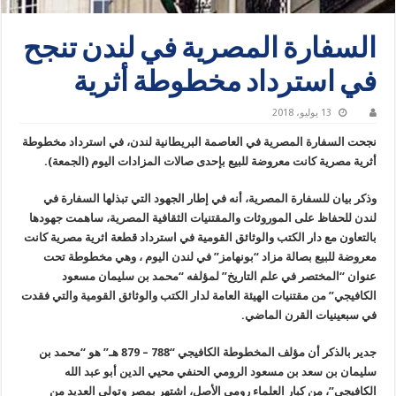
السفارة المصرية في لندن تنجح
في استرداد مخطوطة أثرية
13 يوليو، 2018
نجحت السفارة المصرية في العاصمة البريطانية لندن، في استرداد مخطوطة
أثرية مصرية كانت معروضة للبيع بإحدى صالات المزادات اليوم (الجمعة).
وذكر بيان للسفارة المصرية، أنه في إطار الجهود التي تبذلها السفارة في
لندن للحفاظ على الموروثات والمقتنيات الثقافية المصرية، ساهمت جهودها
بالتعاون مع دار الكتب والوثائق القومية في استرداد قطعة اثرية مصرية كانت
معروضة للبيع بصالة مزاد “بونهامز” في لندن اليوم ، وهي مخطوطة تحت
عنوان “المختصر في علم التاريخ” لمؤلفه “محمد بن سليمان مسعود
الكافيجي” من مقتنيات الهيئة العامة لدار الكتب والوثائق القومية والتي فقدت
في سبعينيات القرن الماضي.
جدير بالذكر أن مؤلف المخطوطة الكافيجي “788 – 879 هـ” هو “محمد بن
سليمان بن سعد بن مسعود الرومي الحنفي محيي الدين أبو عبد الله
الكافيجي”، من كبار العلماء رومي الأصل، اشتهر بمصر وتولى العديد من