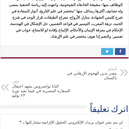
الوظائف منها: مشيخة الخانقاه الشيخونية، وانتهت إليه رياسة الحنفية بمصر،
وله تصانيف أكثرها رسائل، منها “مختصر في علم التاريخ، أنوار السعادة في
شرح كلمتي الشهادة، منازل الأرواح، معراج الطبقات، قرار الوجد في شرح
الحمد، نزهة المعرب، التيسير في قواعد التفسير، حل الإشكال في الهندسة،
الإحكام في معرفة الإيمان والأحكام، الإلماع بإفادة لو للامتناع، جواب في
تفسير: والنجم إذا هوى، مختصر في علم الإرشاد.
السابق
مصر تدين الهجوم الإرهابي في
باكستان
التالي
البابا تواضروس يشهد احتفال
السفارة المصرية في فيينا بعيد ثورة
٢٣ يوليو
اترك تعليقاً
لن يتم نشر عنوان بريدك الإلكتروني.
الحقول الإلزامية مشار إليها بـ
*