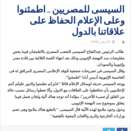
السيسى للمصريين .. اطمئنوا
وعلى الإعلام الحفاظ على
علاقاتنا بالدول
29 يناير، 2018
طالب الرئيس عبدالفتاح السيسى الشعب المصرى بالاطمئنان فيما يخص
مفاوضات سد النهضة الإثيوبى وذلك بعد انتهاء القمة الثلاثية بين قادة مصر
وإثيوبيا والسودان.
وقال السيسى فى تصريحات صحفية للوفد الإعلامى المصرى المرافق له فى
العاصمة الإثيوبية أديس أبابا “اطمئنوا”.
ووجه السيسى حديثه لوسائل الإعلام قائلا “عايزكم تطمنوا والدور عليكم أنتم
كإعلاميين بأن تحافظوا على العلاقات مع الدول، وألا تعطوا رسائل تسبب حالة
من القلق أو تسىء للآخرين”، مؤكدا أنه توجد هناك آلية ولجان تعمل فيما
يتعلق بموضوع سد النهضة الإثيوبى.
وحول وجود ملامح لهذه الآلية قال السيسى: “بالطبع هناك ملامح وهى تضم
وزارات الخارجية والرى واللجان المعنية بالقضية”.