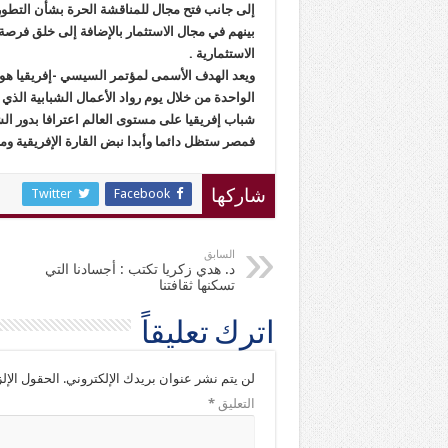
إلى جانب فتح مجال للمناقشة الحرة بشأن التطو
بينهم في مجال الاستثمار بالإضافة إلى خلق فرصة
الاستثمارية .
ويعد الهدف الأسمى لمؤتمر السيسي -إفريقيا هو ت
الواحدة من خلال يوم رواد الأعمال الشبابية الذي
شباب إفريقيا على مستوى العالم اعترافا بدور الشب
فمصر ستظل دائما وأبدا نبض القارة الإفريقية ومل
Twitter
Facebook
شاركها
السابق
د. هدي زكريا تكتب : أجسادنا التي
تسكنها ثقافتنا
اترك تعليقاً
لن يتم نشر عنوان بريدك الإلكتروني.
الحقول الإلز
التعليق
*