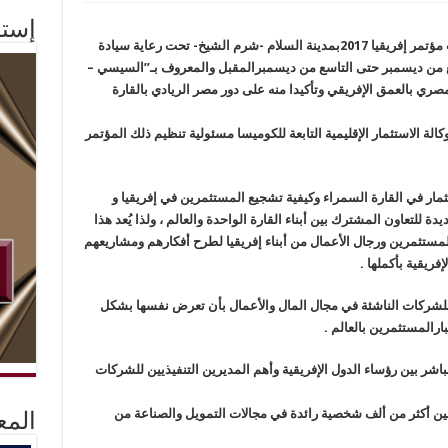
إستم
ستشهد مصر خلال الفترة القادمة انطلاق فعاليات مؤتمر إفريقيا 2017بمدينة السلام -شرم الشيخ- تحت رعاية سيادة
ع من ديسمبر حتى التاسع من ديسمبرالمقبل والمعروف بـ”السيسي –
مصري بالعمق الإفريقي وتأكيدا منه على دور مصر الريادي بالقارة
كالة الاستثمار الإقليمية التابعة للكوميسا مسئولية تنظيم ذلك المؤتمر
ظرة ثاقبة عن الاستثمار في القارة السمراء وكيفية تشجيع المستثمرين في إفريقيا و
ة للتعاون المشترك بين أبناء القارة الواحدة والعالم ، ولذا يُعد هذا
مستثمرين ورجال الأعمال من أبناء إفريقيا لطرح أفكارهم ومشاريعهم
إفريقية بأكملها .
للشركات الناشئة في مجال المال والأعمال بأن تعرض نفسها بشكل
ارالمستثمرين بالعالم .
اشر بين رؤساء الدول الإفريقية وأهم المديرين التنفيذيين للشركات
بين أكثر من ألف شخصية رائدة في مجالات التمويل والصناعة من
المع