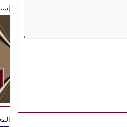
إستم
المع