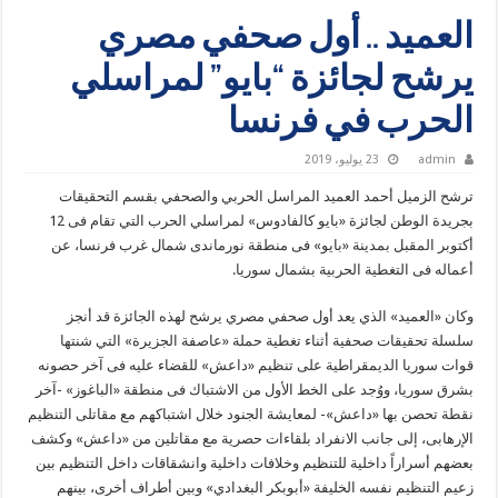
العميد .. أول صحفي مصري
يرشح لجائزة “بايو” لمراسلي
الحرب في فرنسا
admin
23 يوليو، 2019
ترشح الزميل أحمد العميد المراسل الحربي والصحفي بقسم التحقيقات
بجريدة الوطن لجائزة «بايو كالفادوس» لمراسلي الحرب التي تقام فى 12
أكتوبر المقبل بمدينة «بايو» فى منطقة نورماندى شمال غرب فرنسا، عن
أعماله فى التغطية الحربية بشمال سوريا.
وكان «العميد» الذي يعد أول صحفي مصري يرشح لهذه الجائزة قد أنجز
سلسلة تحقيقات صحفية أثناء تغطية حملة «عاصفة الجزيرة» التي شنتها
قوات سوريا الديمقراطية على تنظيم «داعش» للقضاء عليه فى آخر حصونه
بشرق سوريا، ووُجد على الخط الأول من الاشتباك فى منطقة «الباغوز» -آخر
نقطة تحصن بها «داعش»- لمعايشة الجنود خلال اشتباكهم مع مقاتلى التنظيم
الإرهابى، إلى جانب الانفراد بلقاءات حصرية مع مقاتلين من «داعش» وكشف
بعضهم أسراراً داخلية للتنظيم وخلافات داخلية وانشقاقات داخل التنظيم بين
زعيم التنظيم نفسه الخليفة «أبوبكر البغدادي» وبين أطراف أخرى، بينهم