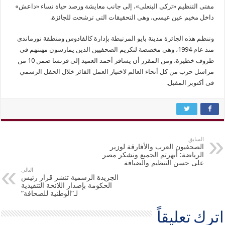
مفتى التنظيم «تركى البنعلى»، إلى جانب معايشة ورصد حياة نساء «داعش»
داخل مخيم عين عيسى، وهى التحقيقات التى ترشحت للجائزة.
وتنظم هذه الجائزة مدينة بايو المرتبطة بإدارة كالفادوس ومنطقة نورماندى
منذ عام 1994، وهى مخصصة لتكريم الصحفيين الذين يمارسون مهنتهم فى
ظروف خطيرة، ومن المقرر أن يسافر أحمد العميد إلى فرنسا ضمن 10 من
مراسل حرب من كل أنحاء العالم لاختيار العمل الفائز خلال الحفل الرسمي
فى أكتوبر المقبل.
السابق
الصحفيون العرب والأفارقة لوزير
الرياضة: أبهرتم الجميع ونشكر مصر
على حسن التنظيم والضيافة
التالي
الجريدة الرسمية تنشر قرار رئيس
الحكومة بإصدار اللائحة التنفيذية
لـ”الوطنية للصحافة”
اترك تعليقاً