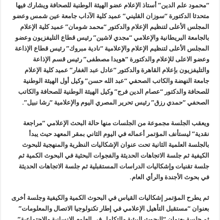
“محمود علم الدين” أستاذ الإعلام عضو الهيئة الوطنية للصحافة ويشارك فيها
متحدثا الدكتورة “سوزان القليني” عميد كلية الآداب جامعة عين شمس وعضو
المجلس الأعلى لتنظيم الإعلام والدكتور “محمد شومان” عميد كلية الإعلام
بالجامعة البريطانية والإعلامي “مجدي لاشين” رئيس قطاع التليفزيون وعضو
المجلس الأعلى لتنظيم الإعلام والإعلامية “نادية مبروك” رئيس قطاع الإذاعة
وعضو الاعلى للإعلام والدكتورة “هويدا مصطفى” رئيس قسم الإذاعة
والتليفزيون بإعلام القاهرة والدكتور “عادل عبد الغفار” عميد كلية الإعلام
جامعة النهضة والكاتب الصحفي “عبد الله حسن” وكيل أول الهيئة الوطنية
للصحافة والدكتور “عصام الدين فرج” وكيل الهيئة الوطنية للصحافة والكاتب
الصحفي “حمدي رزق” رئيس تحرير المصري اليوم والإعلامية “رشا نبيل”.
ويعقب الجلسة مجموعة من الجلسات منها حالة البحث الإعلامي “مراجعة
نقدية” ليستأنف المؤتمر أعماله في اليوم الثاني بمقر المعهد حيث يبدأ
بالجلسة العلمية الثانية تحت عنوان الإشكاليات النظرية والمنهجية للبحوث
الكيفية ثم جلسة الاتجاهات الحديثة والفجوات البحثية في البحوث الكمية ثم
جلسة تقنيات وإشكاليات الدراسات المستقبلية ثم جلسة الاتجاهات الحديثة
في بحوث الأجندة والرأي العام.
ثم يطرح المؤتمر إشكاليات القياس في البحوث الكمية والكيفية وجلسة أخرى
بعنوان “مستقبل التأهيل الإعلامي في إطار تكنولوجيا الاتصال والمعلومات”
ثم جلسة بعنوان “البحوث البيئية والتكامل في العلوم الإنسانية والاجتماعية”