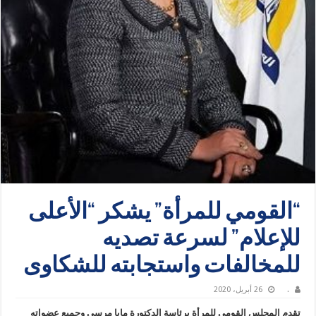
“القومي للمرأة” يشكر “الأعلى
للإعلام” لسرعة تصديه
للمخالفات واستجابته للشكاوى
.
26 أبريل، 2020
تقدم المجلس القومي للمرأة برئاسة الدكتورة مايا مرسي وجميع عضواته