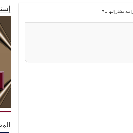
إستم
امية مشار إليها بـ
*
المع