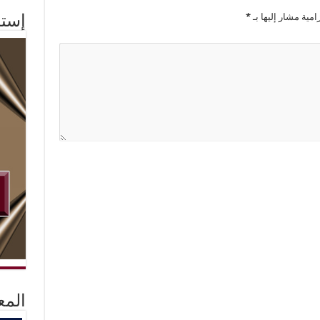
امية مشار إليها بـ
*
إستم
المع