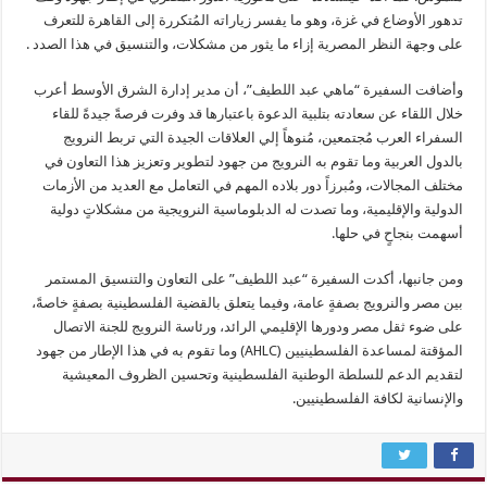
تدهور الأوضاع في غزة، وهو ما يفسر زياراته المُتكررة إلى القاهرة للتعرف
على وجهة النظر المصرية إزاء ما يثور من مشكلات، والتنسيق في هذا الصدد .
وأضافت السفيرة “ماهي عبد اللطيف”، أن مدير إدارة الشرق الأوسط أعرب
خلال اللقاء عن سعادته بتلبية الدعوة باعتبارها قد وفرت فرصةً جيدةً للقاء
السفراء العرب مُجتمعين، مُنوهاً إلي العلاقات الجيدة التي تربط النرويج
بالدول العربية وما تقوم به النرويج من جهود لتطوير وتعزيز هذا التعاون في
مختلف المجالات، ومُبرزاً دور بلاده المهم في التعامل مع العديد من الأزمات
الدولية والإقليمية، وما تصدت له الدبلوماسية النرويجية من مشكلاتٍ دولية
أسهمت بنجاحٍ في حلها.
ومن جانبها، أكدت السفيرة “عبد اللطيف” على التعاون والتنسيق المستمر
بين مصر والنرويج بصفةٍ عامة، وفيما يتعلق بالقضية الفلسطينية بصفةٍ خاصةً،
على ضوء ثقل مصر ودورها الإقليمي الرائد، ورئاسة النرويج للجنة الاتصال
المؤقتة لمساعدة الفلسطينيين (AHLC) وما تقوم به في هذا الإطار من جهود
لتقديم الدعم للسلطة الوطنية الفلسطينية وتحسين الظروف المعيشية
والإنسانية لكافة الفلسطينيين.