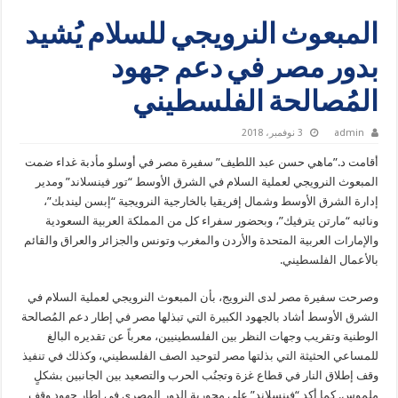
المبعوث النرويجي للسلام يُشيد
بدور مصر في دعم جهود
المُصالحة الفلسطيني
admin
3 نوفمبر، 2018
أقامت د.”ماهي حسن عبد اللطيف” سفيرة مصر في أوسلو مأدبة غداء ضمت
المبعوث النرويجي لعملية السلام في الشرق الأوسط “تور فينسلاند” ومدير
إدارة الشرق الأوسط وشمال إفريقيا بالخارجية النرويجية “إبسن ليندبك”،
ونائبه “مارتن يترفيك”، وبحضور سفراء كل من المملكة العربية السعودية
والإمارات العربية المتحدة والأردن والمغرب وتونس والجزائر والعراق والقائم
بالأعمال الفلسطيني.
وصرحت سفيرة مصر لدى النرويج، بأن المبعوث النرويجي لعملية السلام في
الشرق الأوسط أشاد بالجهود الكبيرة التي تبذلها مصر في إطار دعم المُصالحة
الوطنية وتقريب وجهات النظر بين الفلسطينيين، معرباً عن تقديره البالغ
للمساعي الحثيثة التي بذلتها مصر لتوحيد الصف الفلسطيني، وكذلك في تنفيذ
وقف إطلاق النار في قطاع غزة وتجنُب الحرب والتصعيد بين الجانبين بشكلٍ
ملموس. كما أكد “فينسلاند” على محورية الدور المصري في إطار جهود وقف