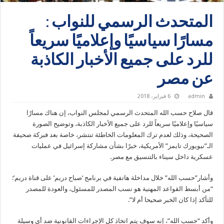
المتحدث الرسمي للنواب :
مسارًا سياسيًا وإعلاميًا سريعاً
للرد على جميع الأخبار الكاذبة
عن مصر
admin
6 فبراير، 2018
قال صلاح حسب الله المتحدث الرسمي لمجلس النواب، إن هناك مسارًا
سياسيًا وإعلاميًا سريعاً للرد على جميع الأخبار الكاذبة، وتوضيح الصورة
الصحيحة، وذلك لعدم ترك المعلومات الخاطئة تنتشر، خاصة بعد فبركة صحيفة
الـ”نيويورك تايمز” الأمريكية، خبرًا بشأن مشاركة إسرائيل في عمليات
عسكرية داخل سيناء بالتنسيق مع مصر.
وأشار”حسب الله” خلال مداخلة هاتفية في برنامج ‘صباح دريم’ على قناة دريم’:
“من أبسط القواعد المهنية هو نسب المصدر للمسئول، والعودة للمصدر
للتأكد إذا كان الخبر صحيحا أم لا”.
وأكد “حسب الله”، إنه سوف يتم اتخاذ كل الإجراءات القانونية ضد أي وسيلة