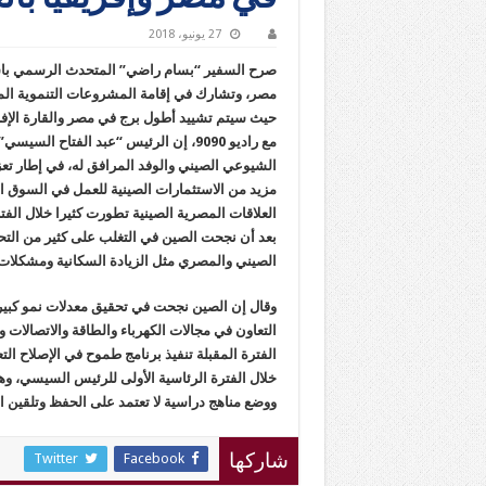
27 يونيو، 2018
صرح السفير “بسام راضي” المتحدث الرسمي باسم
مصر، وتشارك في إقامة المشروعات التنموية المتع
حيث سيتم تشييد أطول برج في مصر والقارة الإفر
مع راديو 9090، إن الرئيس “عبد الفتاح
الشيوعي الصيني والوفد المرافق له، في إطار تع
مزيد من الاستثمارات الصينية للعمل في السوق
العلاقات المصرية الصينية تطورت كثيرا خلال الفت
بعد أن نجحت الصين في التغلب على كثير من التح
الصيني والمصري مثل الزيادة السكانية ومشكلات 
وقال إن الصين نجحت في تحقيق معدلات نمو كبيرة
التعاون في مجالات الكهرباء والطاقة والاتصالا
الفترة المقبلة تنفيذ برنامج طموح في الإصلاح الت
خلال الفترة الرئاسية الأولى للرئيس السيسي، وه
ووضع مناهج دراسية لا تعتمد على الحفظ وتلقين ال
Twitter
Facebook
شاركها