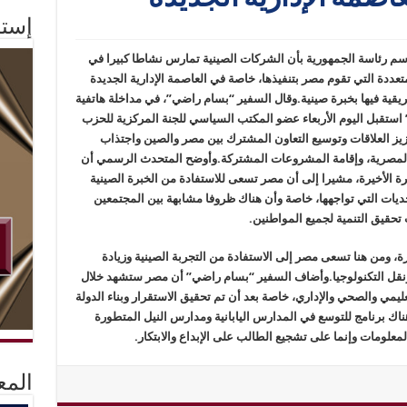
إستم
 رئاسة الجمهورية بأن الشركات الصينية تمارس نشاطا كبيرا في
ددة التي تقوم مصر بتنفيذها، خاصة في العاصمة الإدارية الجديدة
يقية فيها بخبرة صينية.وقال السفير “بسام راضي”، في مداخلة هاتفية
 السيسي” استقبل اليوم الأربعاء عضو المكتب السياسي للجنة المركزية للحزب
زيز العلاقات وتوسيع التعاون المشترك بين مصر والصين واجتذاب
 المصرية، وإقامة المشروعات المشتركة.وأوضح المتحدث الرسمي أن
رة الأخيرة، مشيرا إلى أن مصر تسعى للاستفادة من الخبرة الصينية
ديات التي تواجهها، خاصة وأن هناك ظروفا مشابهة بين المجتمعين
تحقيق التنمية لجميع المواطنين.
، ومن هنا تسعى مصر إلى الاستفادة من التجربة الصينية وزيادة
ت ونقل التكنولوجيا.وأضاف السفير “بسام راضي” أن مصر ستشهد خلال
عليمي والصحي والإداري، خاصة بعد أن تم تحقيق الاستقرار وبناء الدولة
ناك برنامج للتوسع في المدارس اليابانية ومدارس النيل المتطورة
معلومات وإنما على تشجيع الطالب على الإبداع والابتكار.
المع