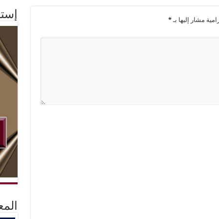
إستم
امية مشار إليها بـ
*
المع