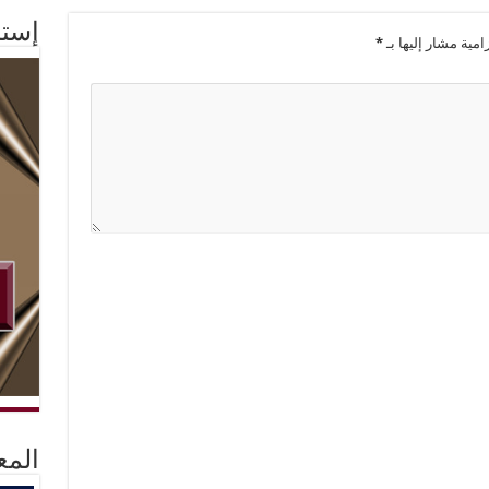
إستم
امية مشار إليها بـ
*
المع