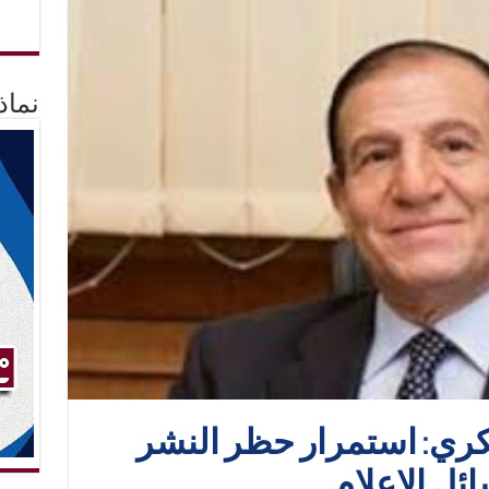
نماذ
كري: استمرار حظر النشر
ئل الإعلام