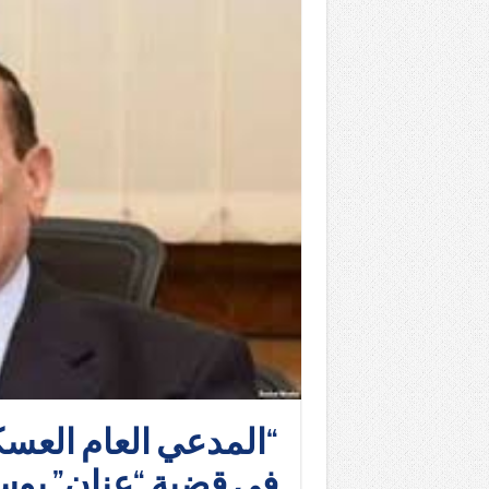
“المدعي العام العس
في قضية “عنان” بوسا