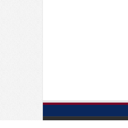
Powered by
Scm
| Designed by
Abc Media