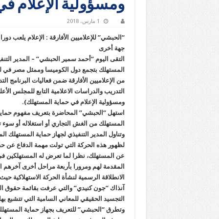
ومسؤولية الإعلام في
1 مارس، 2018
“الحبشي” للإعلاميين الأفارقة : الإعلام يلعب 
جهة أخرى
التقى اليوم “أحمد سمير الحبشي” – المدير التن
المستهلك بتجمع دول الكوميسا وممثل مصر في لجن
من الإعلاميين الأفارقة ضمن فعاليات البرنامج الت
التدريب والدراسات الاعلامية التابع للمجلس الأعل
ومسؤولية الإعلام في حماية المستهلك).
استهل “الحبشي” المحاضرة بتعريف مفهوم حماية ا
المستهلك من الغش التجاري أو استغلاله أو سوء 
وتناول المدير التنفيذي لجهاز حماية المستهلك ا
عن المستهلك، نظرا لما تعرض له المستهلكين في 
الانطلاقة الرسمية لنشأة الحركة الاستهلاكية حيث
آنذاك “جون كنيدي” والتي عرفت بقائمة حقوق المس
التجسيد الحقيقي للمعاني السامية التي تتشبع بها
وتطرق “الحبشي” للتعريف بجهاز حماية المستهلك