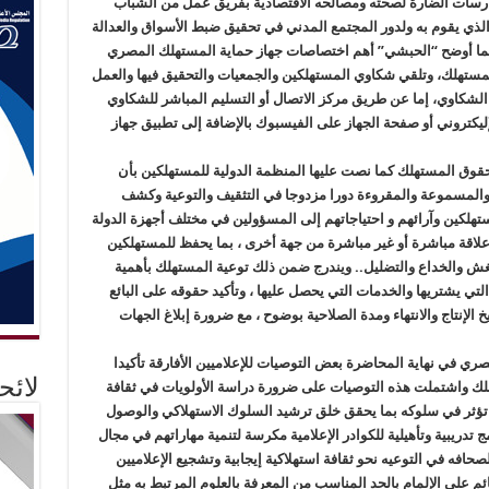
رسات الضارة لصحته ومصالحه الاقتصادية بفريق عمل من الشباب
الذي يقوم به ولدور المجتمع المدني في تحقيق ضبط الأسواق والعدالة
د ، كما أوضح “الحبشي” أهم اختصاصات جهاز حماية المستهلك المصري
مستهلك، وتلقي شكاوي المستهلكين والجمعيات والتحقيق فيها والعمل
الشكاوي، إما عن طريق مركز الاتصال أو التسليم المباشر للشكاوي
الإليكتروني أو صفحة الجهاز على الفيسبوك بالإضافة إلى تطبيق جهاز
حقوق المستهلك كما نصت عليها المنظمة الدولية للمستهلكين بأن
ة والمسموعة والمقروءة دورا مزدوجا في التثقيف والتوعية وكشف
تهلكين وآرائهم و احتياجاتهم إلى المسؤولين في مختلف أجهزة الدولة
علاقة مباشرة أو غير مباشرة من جهة أخرى ، بما يحفظ للمستهلكين
غش والخداع والتضليل.. ويندرج ضمن ذلك توعية المستهلك بأهمية
تي يشتريها والخدمات التي يحصل عليها ، وتأكيد حقوقه على البائع
 الإنتاج والانتهاء ومدة الصلاحية بوضوح ، مع ضرورة إبلاغ الجهات
ري في نهاية المحاضرة بعض التوصيات للإعلاميين الأفارقة تأكيدا
لائ
هلك واشتملت هذه التوصيات على ضرورة دراسة الأولويات في ثقافة
 تؤثر في سلوكه بما يحقق خلق ترشيد السلوك الاستهلاكي والوصول
دريبية وتأهيلية للكوادر الإعلامية مكرسة لتنمية مهاراتهم في مجال
لصحافه في التوعيه نحو ثقافة استهلاكية إيجابية وتشجيع الإعلاميين
م على الإلمام بالحد المناسب من المعرفة بالعلوم المرتبط به مثل