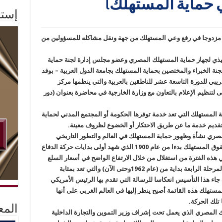
 حماية المستهلك)
إستم
دورا مزدوجا في رفع وعي المستهلك من جهة ونقل مشاكله للمسؤولين من
فيذي لجهاز حماية المستهلك المصري وعضو مجلس إدارة لجنة حماية
ة الخبراء والمختصين بحماية المستهلك بجامعة الدول العربية – بوفد
دريبي للدورة التاسعة عشر للناطقين بالعربية والتي ينظمها مركز
ى لتنظيم الإعلام بالتعاون مع وزارة الخارجية في محاضرة بعنوان (دور
لمستهلك التي تعد خدمة توفرها الحكومة أو المجتمع المدني لحماية
تقديم خدمة ما عن طريق الاحتكار أو الخضوع لظروف معينة.
لمصري نشأة وظهور حماية المستهلك في العالم والتطور التاريخي
لظهور هذه الحركة التي تولت مهمة الدفاع عن حقوق المستهلك بدءا من عام 1900 الذي شهد أولى بدايات حركة الدفاع
هذه الفترة من استغلال من خلال الارتفاع الواضح في أسعار السلع
المقدمة لهم ومرورا بأربعة مراحل أخرى آخرهم المرحلة الرابعة بداية من (عام 1962وحتى الآن) والتي تعد بمثابة
 جاء هذا التأسيس انعكاسا للرسالة التي تقدم بها الرئيس الأمريكي
تهلك هذه القائمة أصبح ينظر إليها في العالم الغربي على أنها
 تلك الحركة.
المع
 المصري الذي يعمل تحت إشراف وزير التموين والتجارة الداخلية