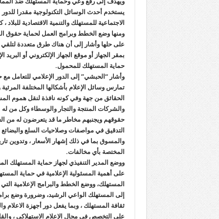
ويهدف إلى رفع وعي وحماية المستهلك ضد المما
يستخدم أحدث الوسائل التكنولوجية مقدرا للدور 
الاجتماعية للمستهلك والتنمية الاقتصادية للبلا
ومنها وضع الخطط وبرامج العمل لحماية حقوق ال
على حلها وأشار إلى أن هناك طرق متعددة لتلقي 
بمقر الجهاز أو موقع الجهاز الإلكتروني أو البريد 
حماية المستهلك للمحمول.
وأشار “الحبشي” إلى الدور الإعلامي للتعامل مع 
تمارس وسائل الإعلام بأشكالها المختلفة المرئي
الحقائق من جهة وفي كونه نافذة لنقل هموم المس
والشركات المنتجة والتجار والوسطاء وكل من له 
حقوقهم ويجنبهم مخاطر ما قد يتعرضون له من ال
التدقيق في مواصفات وصلاحيات السلع والبضائع ال
والمسوق بما في ذلك إشهار الأسعار ، وتدوين تاريخ
المختصة بأي مخالفات.
ووضع المدير التنفيذي لجهاز حماية المستهلك المص
على أهمية المسئولية الإعلامية في حماية المست
المستهلك، ووضع الخطط والبرامج الإعلامية التي
إلى المستهلك الواعي الرشيد، وضرورة وضع برامج ت
ثقافة المستهلك ، وبما يفعل دور أجهزة الاعلام وا
على التخصص في مجال الإعلام الاستهلاكي ، والقائ