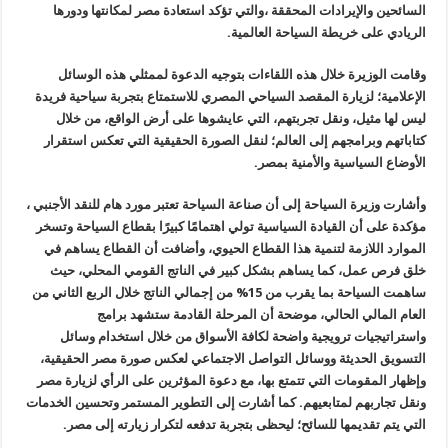
السائحين والإيرادات المحققة ،والتي تؤكد استعادة مصر لمكانتها ودورها
الريادي على خريطة السياحة العالمية.
وقامت الوزيرة خلال هذه اللقاءات بتوجيه الدعوة لممثلي هذه الوسائل
الإعلامية؛ لزيارة المقصد السياحي المصري للاستمتاع بتجربة سياحية فريدة
ليس لها مثيل، ونقل تجربتهم، التي عايشوها على أرض الواقع، من خلال
كتاباتهم وبرامجهم إلى العالم؛ لنقل الصورة الحقيقية التي تعكس استقرار
الأوضاع السياسية والأمنية بمصر.
وأشارت وزيرة السياحة إلى أن صناعة السياحة تعتبر مورد هام للنقد الأجنبي ،
مؤكدة على أن القيادة السياسية تولي اهتمامًا كبيرًا بقطاع السياحة وتسخر
الموارد اللازمة لتنمية هذا القطاع الحيوي، وأضافت أن القطاع يساهم في
خلق فرص عمل، كما يساهم بشكل كبير في الناتج القومي المحلي، حيث
ساهمت السياحة بما يقرب من 15% من إجمالي الناتج خلال الربع الثاني من
العام المالي الحالي، موضحة أن المرحلة القادمة ستشهد برامج
واستراتيجيات ترويجية واضحة لكافة الأسواق من خلال استخدام وسائل
التسويق الحديثة ووسائل التواصل الاجتماعي لعكس صورة مصر الحقيقية،
وإظهار المقومات التي تتمتع بها، مع دعوة المؤثرين على الرأي لزيارة مصر
ونقل تجاربهم لمتابعيهم. كما أشارت إلى التطوير المستمر وتحسين الخدمات
التي يتم تقديمها للسائح؛ ليحظى بتجربة تدفعه لتكرار زيارته إلى مصر.