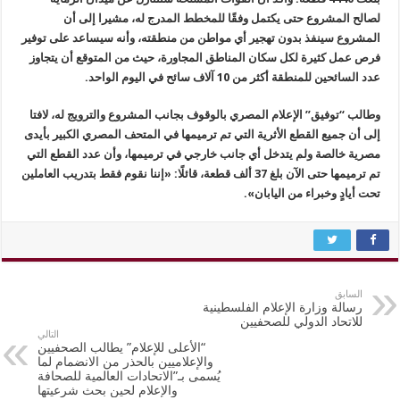
لصالح المشروع حتى يكتمل وفقًا للمخطط المدرج له، مشيرا إلى أن
المشروع سينفذ بدون تهجير أي مواطن من منطقته، وأنه سيساعد على توفير
فرص عمل كثيرة لكل سكان المناطق المجاورة، حيث من المتوقع أن يتجاوز
عدد السائحين للمنطقة أكثر من 10 آلاف سائح في اليوم الواحد.
وطالب “توفيق” الإعلام المصري بالوقوف بجانب المشروع والترويج له، لافتا
إلى أن جميع القطع الأثرية التي تم ترميمها في المتحف المصري الكبير بأيدى
مصرية خالصة ولم يتدخل أي جانب خارجي في ترميمها، وأن عدد القطع التي
تم ترميمها حتى الآن بلغ 37 ألف قطعة، قائلًا: «إننا نقوم فقط بتدريب العاملين
تحت أيادٍ وخبراء من اليابان».
السابق
رسالة وزارة الإعلام الفلسطينية
للاتحاد الدولي للصحفيين
التالي
“الأعلى للإعلام” يطالب الصحفيين
والإعلاميين بالحذر من الانضمام لما
يُسمى بـ”الاتحادات العالمية للصحافة
والإعلام لحين بحث شرعيتها