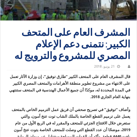
المشرف العام على المتحف
الكبير: نتمنى دعم الإعلام
المصري للمشروع والترويج له
21 يونيو، 2018
قال المشرف العام على المتحف الكبير “طارق توفيق”، إن وزارة الآثار تعمل
على الانتهاء من مشروع تطوير منطقة الأهرامات والمتحف المصري الكبير
في المدة المحددة له، موكدًا أن جميع الأعمال الهندسية في المتحف ستنتهي
بنهاية العام الجاري 2018.
وأضاف “توفيق” في تصريح صحفي أن فريق عمل الترميم الخاص بالمتحف
يعمل على ترميم القطع الخاصة بالملك الشاب توت عنخ آمون، والتي
ستعرض خلال الافتتاح الجزئي للمتحف والمقرر له في الربع الأول من عام
2019، موضحًا أن عدد القطع التي وصلت للمتحف الخاصة بتوت عنخ آمون
بلغت 4440 قطعة. وأكد أن القوات المسلحة ستتنازل عن ميدان الرماية