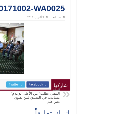
0171002-WA0025
admin
3 أكتوبر، 2017
Twitter
Facebook
شاركها
السابق
المفتي يطلب” من الأعلى للإعلام”
مساندته في التصدي لمن يفتون
بغير علم
اترك تعليقاً