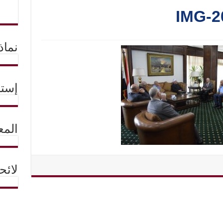
IMG-2
نماذ
إستم
المع
لائ