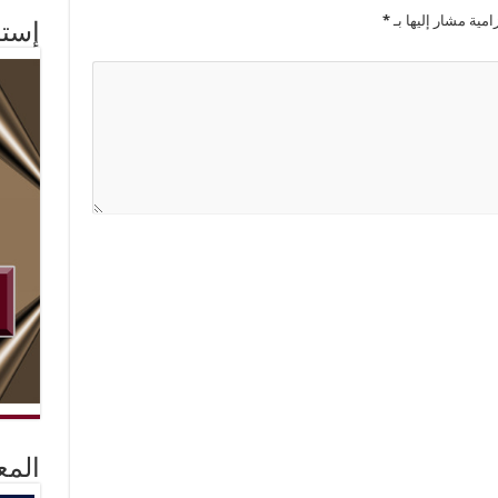
امية مشار إليها بـ
*
إستم
المع